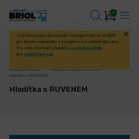
0
Jste firma nebo živnostník? Zaregistrujte se do B2B
pro firemní zákazníky a získejte hned výhodnější ceny.
Pro více informací přejděte
na stránku B2B
,
pro
registraci zde
.
Úvod
Dílna, dům, zahrada
Dům a stavba
Stavební nářadí
Hladítka s různými povrchy
Hladítka s RUVENEM
Hladítka s RUVENEM