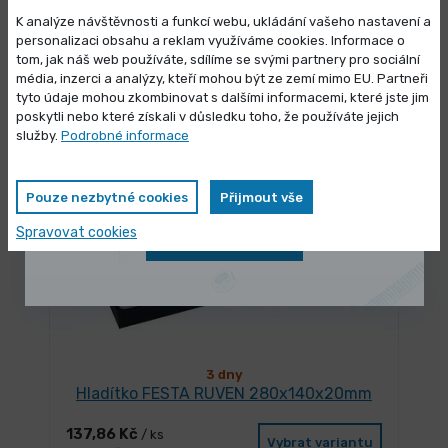
3 dny
K analýze návštěvnosti a funkcí webu, ukládání vašeho nastavení a
Hladítko FESTA RUVEN 250x130x20mm
personalizaci obsahu a reklam využíváme cookies. Informace o
tom, jak náš web používáte, sdílíme se svými partnery pro sociální
120,17 Kč
/ ks
média, inzerci a analýzy, kteří mohou být ze zemí mimo EU. Partneři
Vybrat variantu
Výprodej skladových zásob
145,41 Kč s DPH
tyto údaje mohou zkombinovat s dalšími informacemi, které jste jim
poskytli nebo které získali v důsledku toho, že používáte jejich
Vybrané produkty nyní pořídíte za
služby.
Podrobné informace
zvýhodněnou cenu
Pouze nezbytné cookies
Přijmout vše
Spravovat cookies
Zobrazit nabídku
3 dny
Hladítko FESTA RUVEN 280x140x20mm
137,86 Kč
/ ks
Vybrat variantu