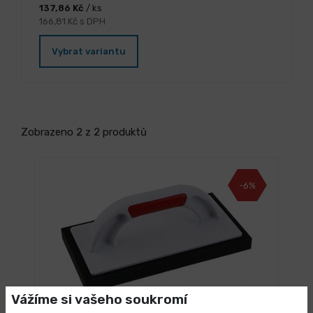
137,86 Kč
/ ks
166,81 Kč s DPH
Vybrat variantu
Zobrazeno 2 z 2 produktů
-6%
Vážíme si vašeho soukromí