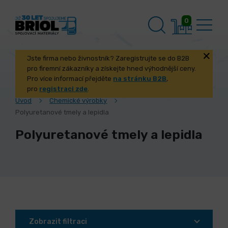
0
Jste firma nebo živnostník? Zaregistrujte se do B2B
pro firemní zákazníky a získejte hned výhodnější ceny.
Pro více informací přejděte
na stránku B2B
,
pro
registraci zde
.
Úvod
Chemické výrobky
Polyuretanové tmely a lepidla
Polyuretanové tmely a lepidla
Zobrazit filtraci