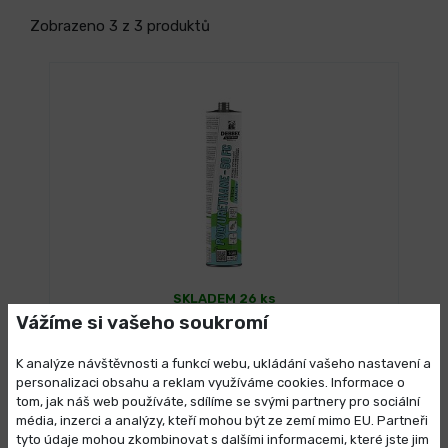
Zobrazeno 3 z 3 produktů
SKLADEM 26 ks
DEBBEX PU 50 FC polyuretanový tmel
Vážíme si vašeho soukromí
120,40 Kč
/ ks
K analýze návštěvnosti a funkcí webu, ukládání vašeho nastavení a
Vybrat variantu
145,68 Kč s DPH
personalizaci obsahu a reklam využíváme cookies. Informace o
tom, jak náš web používáte, sdílíme se svými partnery pro sociální
média, inzerci a analýzy, kteří mohou být ze zemí mimo EU. Partneři
Výprodej skladových zásob
tyto údaje mohou zkombinovat s dalšími informacemi, které jste jim