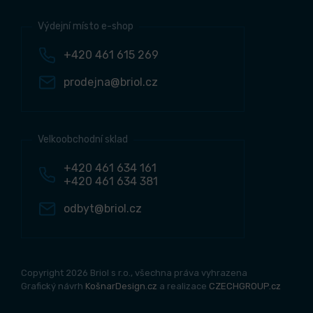
Výdejní místo e-shop
+420 461 615 269
prodejna@briol.cz
Velkoobchodní sklad
+420 461 634 161
+420 461 634 381
odbyt@briol.cz
Copyright 2026 Briol s r.o., všechna práva vyhrazena
Grafický návrh
KošnarDesign.cz
a realizace
CZECHGROUP.cz