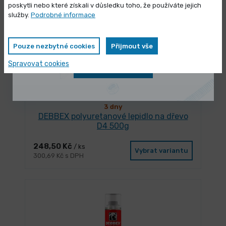
poskytli nebo které získali v důsledku toho, že používáte jejich
Vybrané produkty nyní pořídíte za
služby.
Podrobné informace
zvýhodněnou cenu
Pouze nezbytné cookies
Přijmout vše
Spravovat cookies
Zobrazit nabídku
3 dny
DEBBEX polyuretanové lepidlo na dřevo
D4 500g
248,50 Kč
/ ks
Vybrat variantu
300,69 Kč s DPH