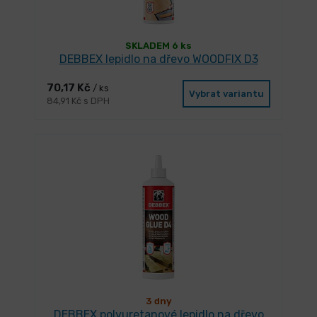
SKLADEM 6 ks
DEBBEX lepidlo na dřevo WOODFIX D3
70,17 Kč
/ ks
Vybrat variantu
84,91 Kč s DPH
3 dny
DEBBEX polyuretanové lepidlo na dřevo