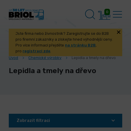
0
Jste firma nebo živnostník? Zaregistrujte se do B2B
pro firemní zákazníky a získejte hned výhodnější ceny.
Pro více informací přejděte
na stránku B2B
,
pro
registraci zde
.
Úvod
Chemické výrobky
Lepidla a tmely na dřevo
Lepidla a tmely na dřevo
Zobrazit filtraci