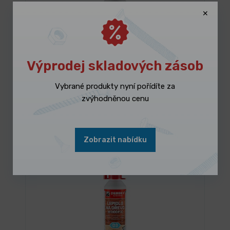
Výprodej skladových zásob
3 dny
Vybrané produkty nyní pořídíte za
DEBBEX lepidlo na dřevo WOODFIX D2
zvýhodněnou cenu
58,66 Kč
/ ks
Vybrat variantu
70,98 Kč s DPH
Zobrazit nabídku