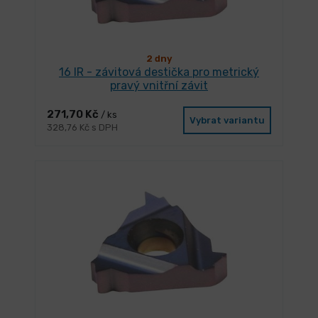
2 dny
16 IR - závitová destička pro metrický
pravý vnitřní závit
271,70 Kč
/ ks
Vybrat variantu
328,76 Kč s DPH