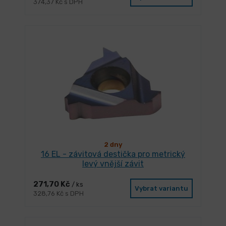
374,37 Kč s DPH
2 dny
16 EL - závitová destička pro metrický
levý vnější závit
271,70 Kč
/ ks
Vybrat variantu
328,76 Kč s DPH