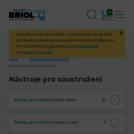
0
Jste firma nebo živnostník? Zaregistrujte se do B2B
pro firemní zákazníky a získejte hned výhodnější ceny.
Pro více informací přejděte
na stránku B2B
,
pro
registraci zde
.
Úvod
Nástroje pro obrábění
Nástroje pro soustružení
Nástroje pro soustružení
Držáky pro vnější soustružení
31
Držáky pro vnitřní soustružení
3