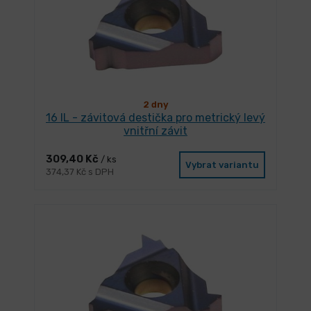
2 dny
16 IL - závitová destička pro metrický levý
vnitřní závit
309,40 Kč
/ ks
Vybrat variantu
374,37 Kč s DPH