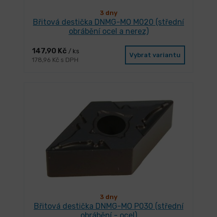
3 dny
Břitová destička DNMG-MO M020 (střední
obrábění ocel a nerez)
147,90 Kč
/ ks
Vybrat variantu
178,96 Kč s DPH
3 dny
Břitová destička DNMG-MO P030 (střední
obrábění - ocel)