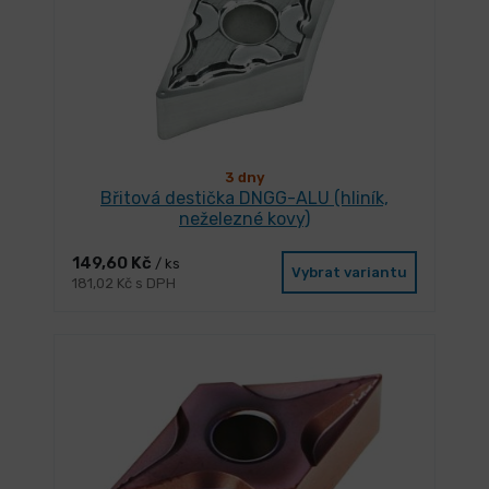
3 dny
Břitová destička DNGG-ALU (hliník,
neželezné kovy)
149,60 Kč
/ ks
Vybrat variantu
181,02 Kč s DPH