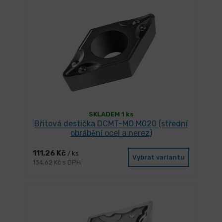
SKLADEM 1 ks
Břitová destička DCMT-MO M020 (střední
obrábění ocel a nerez)
111,26 Kč
/ ks
Vybrat variantu
134,62 Kč s DPH