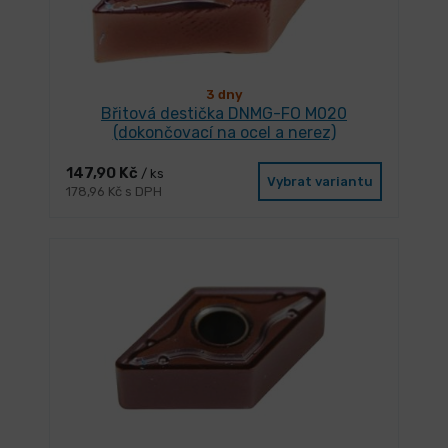
3 dny
Břitová destička DNMG-FO M020
(dokončovací na ocel a nerez)
147,90 Kč
/ ks
Vybrat variantu
178,96 Kč s DPH