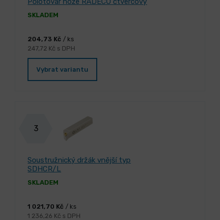
Polotovar nože RADECO čtvercový
SKLADEM
204,73 Kč
/ ks
247,72 Kč s DPH
Vybrat variantu
3
Soustružnický držák vnější typ
SDHCR/L
SKLADEM
1 021,70 Kč
/ ks
1 236,26 Kč s DPH