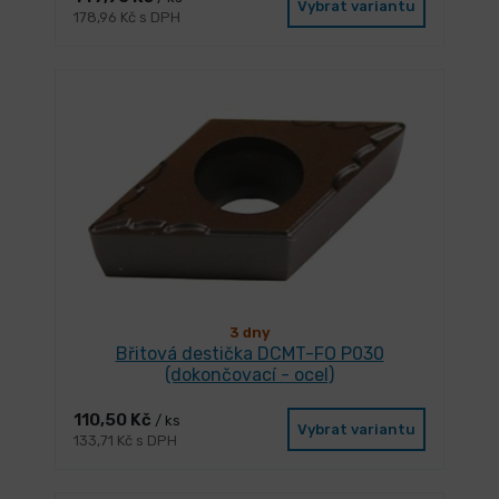
Vybrat variantu
178,96 Kč s DPH
3 dny
Břitová destička DCMT-FO P030
(dokončovací - ocel)
110,50 Kč
/ ks
Vybrat variantu
133,71 Kč s DPH