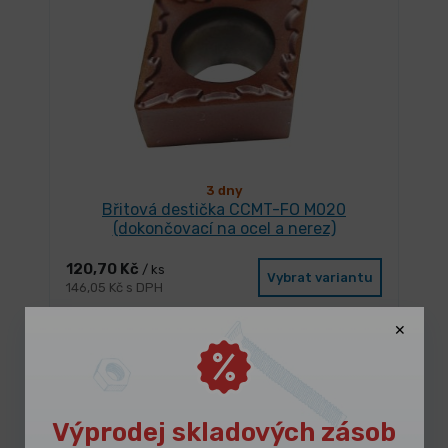
3 dny
Břitová destička CCMT-FO M020
(dokončovací na ocel a nerez)
120,70 Kč
/ ks
Vybrat variantu
146,05 Kč s DPH
Výprodej skladových zásob