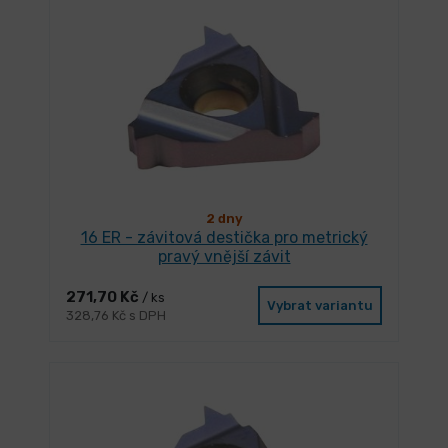
2 dny
16 ER - závitová destička pro metrický
pravý vnější závit
271,70 Kč
/ ks
Vybrat variantu
328,76 Kč s DPH