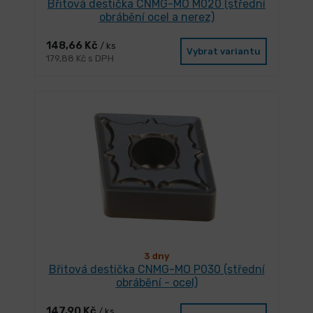
Břitová destička CNMG-MO M020 (střední
obrábění ocel a nerez)
148,66 Kč
/ ks
Vybrat variantu
179,88 Kč s DPH
3 dny
Břitová destička CNMG-MO P030 (střední
obrábění - ocel)
147,90 Kč
/ ks