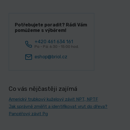
Potřebujete poradit? Rádi Vám
pomůžeme s výběrem!
+420 461 634 161
Po - Pá: 6:30 - 15:00 hod.
eshop@briol.cz
Co vás nějčastěji zajímá
Americký trubkový kuželový závit NPT, NPTF
Jak správně změřit a identifikovat vrut do dřeva?
Pancéřový závit Pg