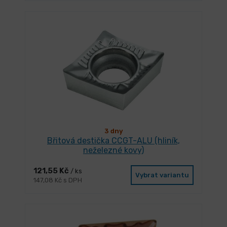
3 dny
Břitová destička CCGT-ALU (hliník,
neželezné kovy)
121,55 Kč
/ ks
Vybrat variantu
147,08 Kč s DPH