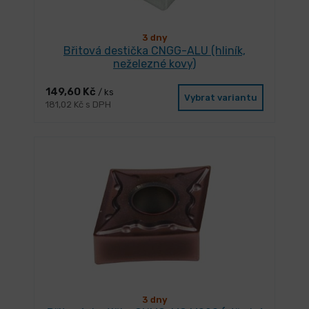
3 dny
Břitová destička CNGG-ALU (hliník,
neželezné kovy)
149,60 Kč
/ ks
Vybrat variantu
181,02 Kč s DPH
3 dny