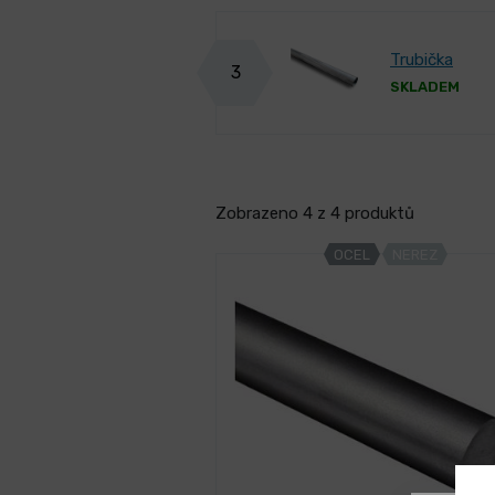
Trubička
3
SKLADEM
Zobrazeno 4 z 4 produktů
OCEL
NEREZ