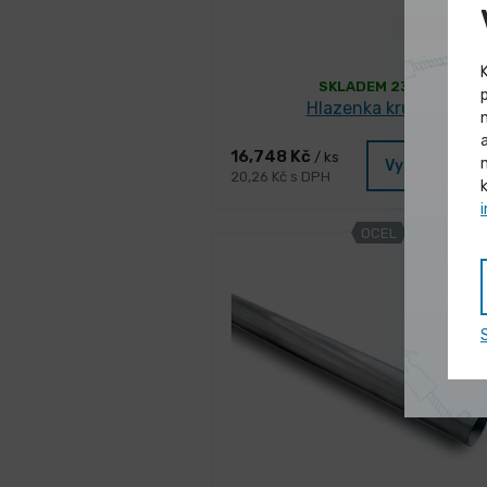
SKLADEM 230 ks
Hlazenka kruhová
16,748 Kč
/ ks
Vybrat varia
20,26 Kč s DPH
OCEL