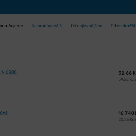
poručujeme
Nejprodávanější
Od nejlevnějšího
Od nejdražší
DIN 6880
32,66 
39,52 Kč
hová
16,748
20,26 Kč