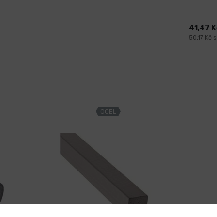
41,47 
50,17 Kč 
OCEL