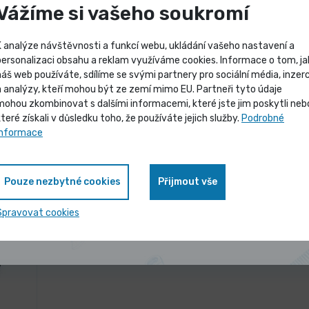
Vážíme si vašeho soukromí
K analýze návštěvnosti a funkcí webu, ukládání vašeho nastavení a
SKLADEM 38 ks
personalizaci obsahu a reklam využíváme cookies. Informace o tom, ja
Hlazenka čtvercová
náš web používáte, sdílíme se svými partnery pro sociální média, inzerc
Výprodej skladových záso
a analýzy, kteří mohou být ze zemí mimo EU. Partneři tyto údaje
71,52 Kč
32,6
/ ks
mohou zkombinovat s dalšími informacemi, které jste jim poskytli neb
ntu
Vybrat variantu
86,54 Kč s DPH
39,52
které získali v důsledku toho, že používáte jejich služby.
Podrobné
Vybrané produkty nyní pořídíte za
informace
zvýhodněnou cenu
Pouze nezbytné cookies
Přijmout vše
Zobrazit nabídku
Spravovat cookies