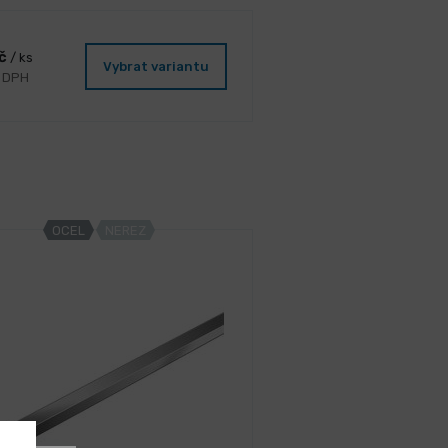
Kč
/ ks
Vybrat variantu
s DPH
OCEL
NEREZ