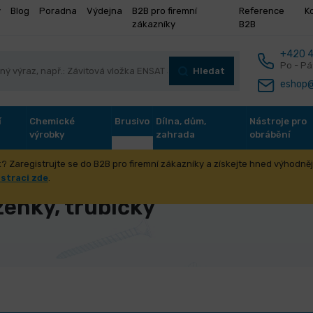
y
Blog
Poradna
Výdejna
B2B pro firemní
Reference
K
zákazníky
B2B
+420 4
Po - Pá
Hledat
eshop@
í
Chemické
Brusivo
Dílna, dům,
Nástroje pro
výrobky
zahrada
obrábění
? Zaregistrujte se do B2B pro firemní zákazníky a získejte hned výhodnějš
á ocel, hlazenky, trubičky
istraci zde
.
zenky, trubičky