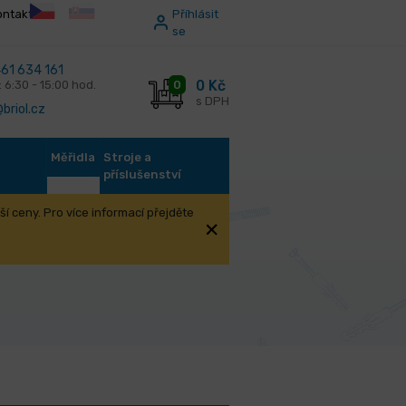
ontakt
Příhlásit
se
61 634 161
0 Kč
0
: 6:30 - 15:00 hod.
s DPH
briol.cz
Měřidla
Stroje a
příslušenství
í ceny. Pro více informací přejděte