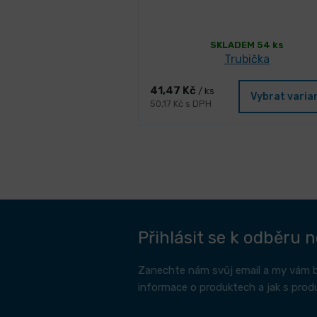
SKLADEM 54 ks
Trubička
41,47 Kč
/ ks
Vybrat varia
50,17 Kč s DPH
Přihlásit se k odběru 
Zanechte nám svůj email a my vám 
informace o produktech a jak s prod