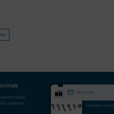
ntu
novinek
budeme zasílat
ukty zacházet.
Odesláním souhla