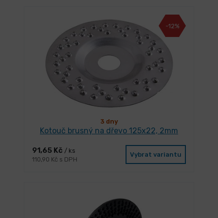
-12%
3 dny
Kotouč brusný na dřevo 125x22, 2mm
91,65 Kč
/ ks
Vybrat variantu
110,90 Kč s DPH