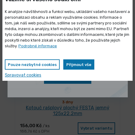
156,00 Kč
/ ks
K analýze návštěvnosti a funkcí webu, ukládání vašeho nastavení a
Vybrat variantu
188,76 Kč s DPH
personalizaci obsahu a reklam využíváme cookies. Informace o
tom, jak náš web používáte, sdílíme se svými partnery pro sociální
média, inzerci a analýzy, kteří mohou být ze zemí mimo EU. Partneři
Výprodej skladových zásob
tyto údaje mohou zkombinovat s dalšími informacemi, které jste jim
poskytli nebo které získali v důsledku toho, že používáte jejich
Vybrané produkty nyní pořídíte za
služby.
Podrobné informace
zvýhodněnou cenu
Pouze nezbytné cookies
Přijmout vše
Spravovat cookies
Zobrazit nabídku
3 dny
Kotouč rašplový plochý FESTA jemný
125x22.2mm
156,00 Kč
/ ks
Vybrat variantu
188,76 Kč s DPH