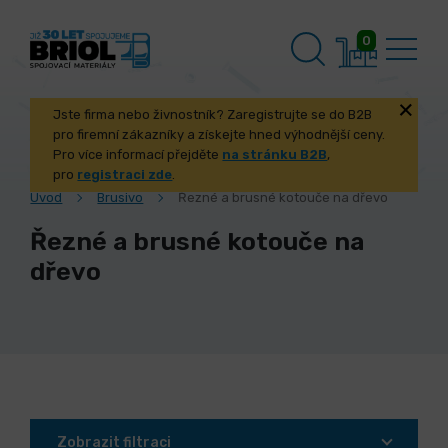
0
Jste firma nebo živnostník? Zaregistrujte se do B2B
pro firemní zákazníky a získejte hned výhodnější ceny.
Pro více informací přejděte
na stránku B2B
,
pro
registraci zde
.
Úvod
Brusivo
Řezné a brusné kotouče na dřevo
Řezné a brusné kotouče na
dřevo
Zobrazit filtraci