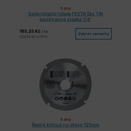
3 dny
Sada rotační rašple FESTA 5ks TiN
šestihranná stopka 1/4"
185,25 Kč
/ ks
Vybrat variantu
224,15 Kč s DPH
3 dny
Řezný kotouč na dřevo 125mm