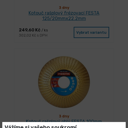
3 dny
Kotouč rašplový frézovací FESTA
125/20mmx22.2mm
249,60 Kč
/ ks
Vybrat variantu
302,02 Kč s DPH
3 dny
Kotouč rašplový oblý FESTA 100mm
Vážíme si vašeho soukromí
22.2mm