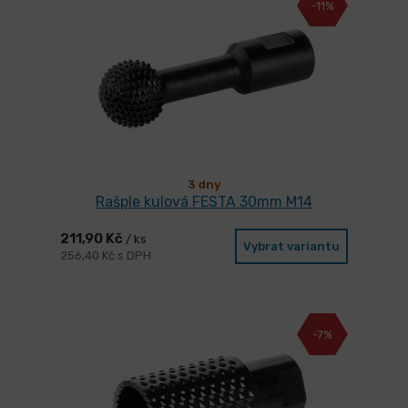
-11%
3 dny
Rašple kulová FESTA 30mm M14
211,90 Kč
/ ks
Vybrat variantu
256,40 Kč s DPH
-7%