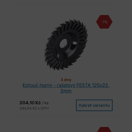
-7%
3 dny
Kotouč řezný - rašplový FESTA 125x22.
2mm
204,10 Kč
/ ks
Vybrat variantu
246,96 Kč s DPH