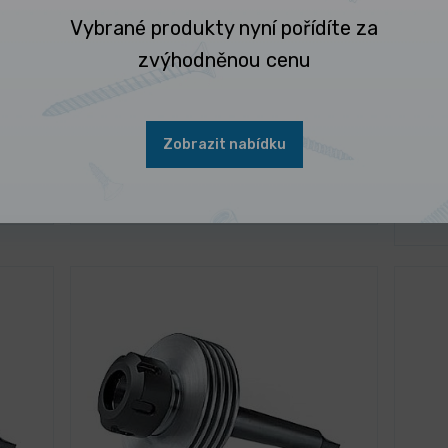
Vybrané produkty nyní pořídíte za
zvýhodněnou cenu
3 dny
ínač
Hákový klíč pro kleštinový upínač
Kl
ER32
Zobrazit nabídku
99,00 Kč
/ ks
ntu
Vybrat variantu
4 29
119,79 Kč s DPH
5 190