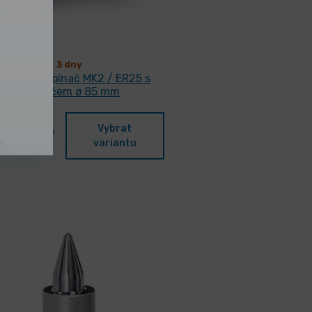
3 dny
eštinový upínač MK2 / ER25 s
chladičem ø 85 mm
Vybrat
0,00 Kč
/ ks
variantu
,90 Kč s DPH