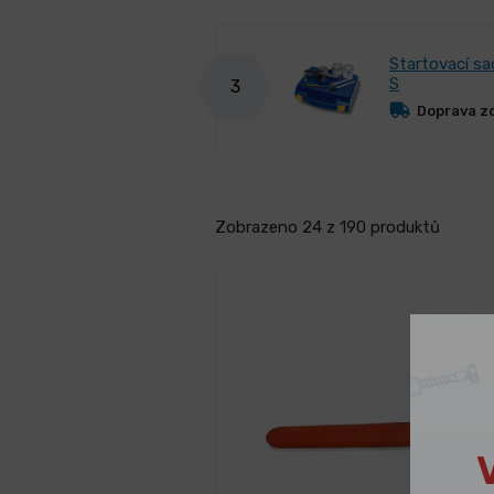
Startovací sa
S
3
Doprava z
Zobrazeno 24 z 190 produktů