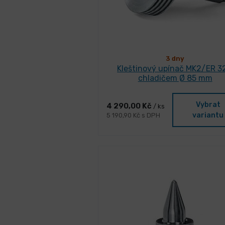
3 dny
Kleštinový upínač MK2/ER 3
chladičem Ø 85 mm
Vybrat
4 290,00 Kč
/ ks
variantu
5 190,90 Kč s DPH