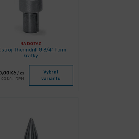
NA DOTAZ
ástroj Thermdrill G 3/4“ Form
krátký
Vybrat
0,00 Kč
/ ks
variantu
6,90 Kč s DPH