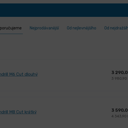
poručujeme
Nejprodávanější
Od nejlevnějšího
Od nejdražší
3 290,
drill M6 Cut dlouhý
3 980,90
3 590,
drill M8 Cut krátký
4 343,90