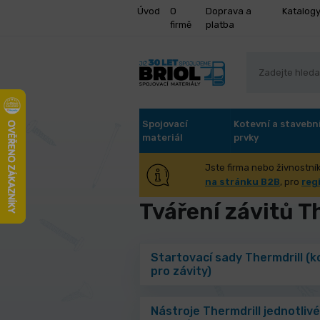
Úvod
O
Doprava a
Katalog
firmě
platba
Spojovací
Kotevní a stavebn
materiál
prvky
Jste firma nebo živnostník
Úvod
Stroje a příslušenství
Tvá
na stránku B2B
, pro
reg
Tváření závitů T
Startovací sady Thermdrill (
pro závity)
Nástroje Thermdrill jednotlivé