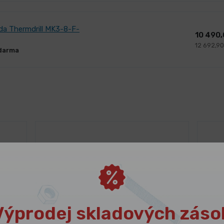
da Thermdrill MK3-8-F-
10 490
12 692,90
darma
Výprodej skladových záso