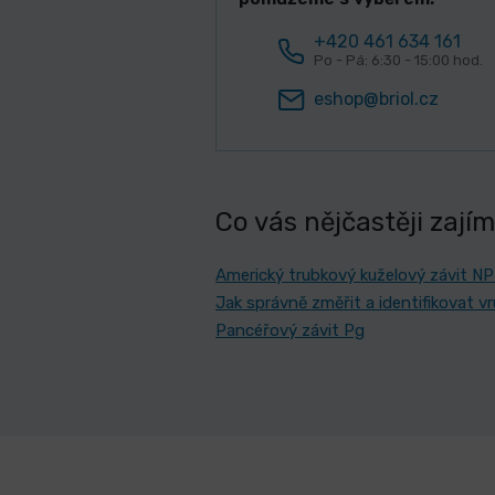
+420 461 634 161
Po - Pá: 6:30 - 15:00 hod.
eshop@briol.cz
Co vás nějčastěji zají
Americký trubkový kuželový závit N
Jak správně změřit a identifikovat v
Pancéřový závit Pg