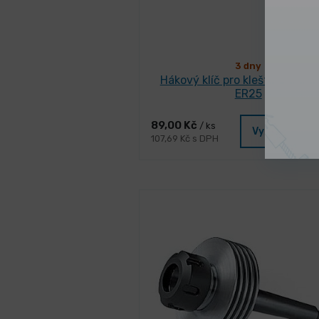
3 dny
Hákový klíč pro kleštinový up
ER25
89,00 Kč
/ ks
Vybrat varia
107,69 Kč s DPH