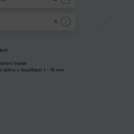
4
ilech
zšíření trubek
ní slitiny v tloušťkách 1 – 10 mm