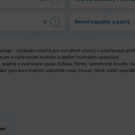
5
Řezné kapaliny a pasty
logii – vynikající zvláště pro vytváření otvorů v uzavřených prof
vaným a nýtovaným maticím a dalším technikám spojování
 pájené a svařované spoje, ložiska, fitinky, samořezné šrouby, ro
o jsou konstrukční i ušlechtilé oceli, mosaz, hliník, měď i speciál
ám