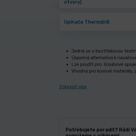
otvory)
Upínače Thermdrill
Jedná se o beztřískovou techno
Úsporná alternativa k navařo
Lze použít pro: šroubové spoje,
Vhodná pro kovové materiály, jak
Zobrazit více
Potřebujete poradit? Rádi V
pomůžeme s výběrem!