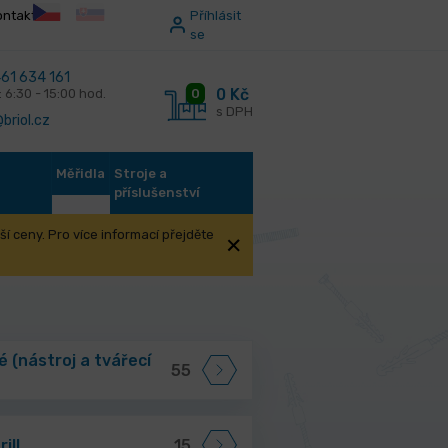
ontakt
Příhlásit
se
61 634 161
0 Kč
0
: 6:30 - 15:00 hod.
s DPH
briol.cz
Měřidla
Stroje a
příslušenství
í ceny. Pro více informací přejděte
é (nástroj a tvářecí
55
ill
15