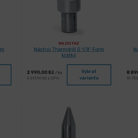
NA DOTAZ
rm
Nástroj Thermdrill G 1/8“ Form
N
krátký
Vybrat
2 990,00 Kč
8 89
/ ks
variantu
3 617,90 Kč s DPH
10 75