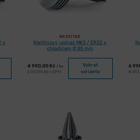
NA DOTAZ
2 s
Kleštinový upínač MK3 / ER32 s
N
chladičem Ø 85 mm
Vybrat
4 990,00 Kč
6 99
/ ks
variantu
6 037,90 Kč s DPH
8 457