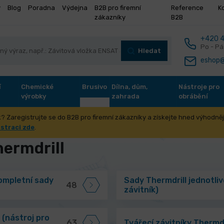
y
Blog
Poradna
Výdejna
B2B pro firemní
Reference
K
zákazníky
B2B
+420 4
Po - Pá
Hledat
eshop@
í
Chemické
Brusivo
Dílna, dům,
Nástroje pro
výrobky
zahrada
obrábění
? Zaregistrujte se do B2B pro firemní zákazníky a získejte hned výhodnějš
ření závitů Thermdrill
istraci zde
.
hermdrill
kompletní sady
Sady Thermdrill jednotliv
48
závitník)
 (nástroj pro
63
Tvářecí závitníky Thermdr