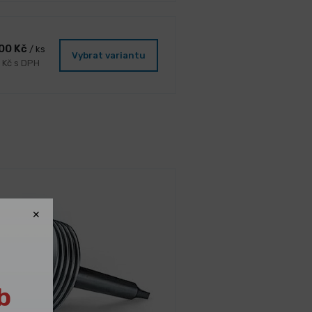
,00 Kč
/ ks
Vybrat variantu
 Kč s DPH
b