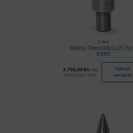
3 dny
Nástroj Thermdrill G 1/4“ Fo
krátký
Vybrat
3 790,00 Kč
/ ks
variantu
4 585,90 Kč s DPH