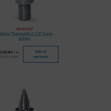
NA DOTAZ
ástroj Thermdrill G 1/2“ Form
krátký
Vybrat
0,00 Kč
/ ks
variantu
,90 Kč s DPH