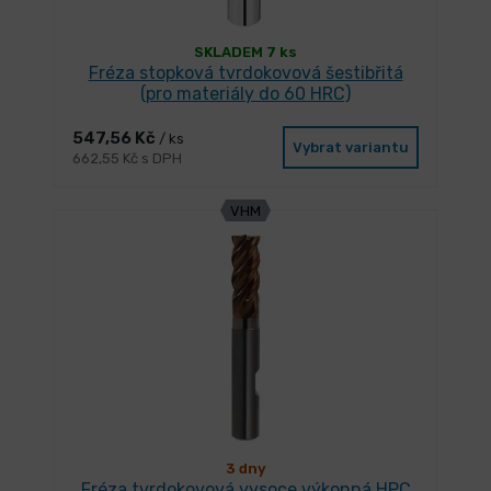
SKLADEM 7 ks
Fréza stopková tvrdokovová šestibřitá
(pro materiály do 60 HRC)
547,56 Kč
/ ks
Vybrat variantu
662,55 Kč s DPH
VHM
3 dny
Fréza tvrdokovová vysoce výkonná HPC