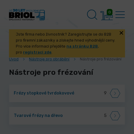
0
Jste firma nebo živnostník? Zaregistrujte se do B2B
pro firemní zákazníky a získejte hned výhodnější ceny.
Pro více informací přejděte
na stránku B2B
,
pro
registraci zde
.
Úvod
Nástroje pro obrábění
Nástroje pro frézování
Nástroje pro frézování
Frézy stopkové tvrdokovové
9
Tvarové frézy na dřevo
5