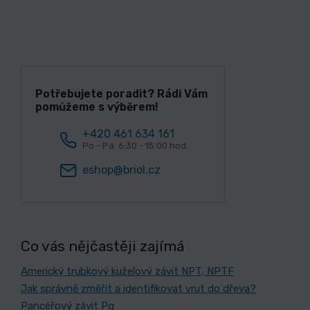
Potřebujete poradit? Rádi Vám
pomůžeme s výběrem!
+420 461 634 161
Po - Pá: 6:30 - 15:00 hod.
eshop@briol.cz
Co vás nějčastěji zajímá
Americký trubkový kuželový závit NPT, NPTF
Jak správně změřit a identifikovat vrut do dřeva?
Pancéřový závit Pg