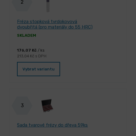
2
Fréza stopková tvrdokovová
dvoubřitá (pro materiály do 55 HRC)
SKLADEM
176,07 Kč
/ ks
213,04 Kč s DPH
Vybrat variantu
3
Sada tvarové frézy do dřeva 59ks