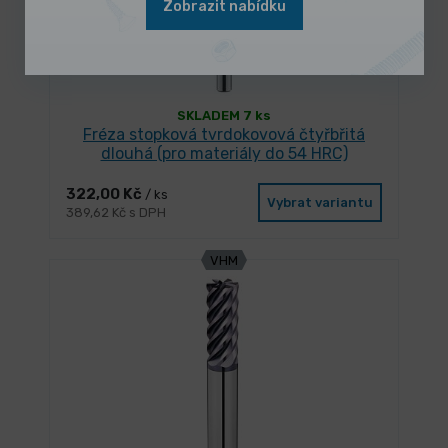
Zobrazit nabídku
SKLADEM 7 ks
Fréza stopková tvrdokovová čtyřbřitá
dlouhá (pro materiály do 54 HRC)
322,00 Kč
/ ks
Vybrat variantu
389,62 Kč s DPH
VHM