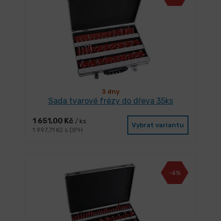
3 dny
Sada tvarové frézy do dřeva 35ks
1 651,00 Kč
/ ks
Vybrat variantu
1 997,71 Kč s DPH
-4%