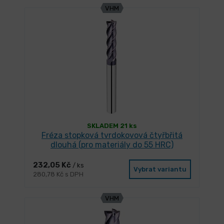
VHM
SKLADEM 21 ks
Fréza stopková tvrdokovová čtyřbřitá
dlouhá (pro materiály do 55 HRC)
232,05 Kč
/ ks
Vybrat variantu
280,78 Kč s DPH
VHM