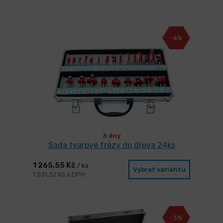
-4%
3 dny
Sada tvarové frézy do dřeva 24ks
1 265,55 Kč
/ ks
Vybrat variantu
1 531,32 Kč s DPH
-3%