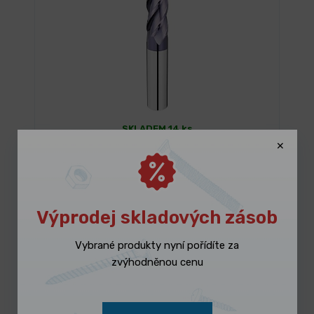
SKLADEM 14 ks
Fréza stopková tvrdokovová čtyřbřitá (pro
materiály do 55 HRC)
173,60 Kč
/ ks
Vybrat variantu
210,06 Kč s DPH
Výprodej skladových zásob
VHM
Vybrané produkty nyní pořídíte za
zvýhodněnou cenu