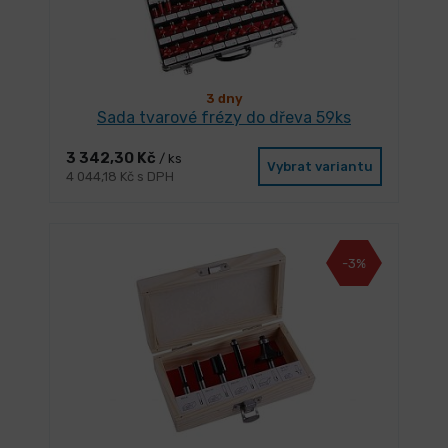
3 dny
Sada tvarové frézy do dřeva 59ks
3 342,30 Kč
/ ks
Vybrat variantu
4 044,18 Kč s DPH
-3%