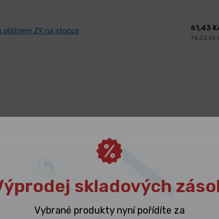
61,43 
ř s plátnem ZK na stopce
74,32 Kč
Výprodej skladových záso
Vybrané produkty nyní pořídíte za