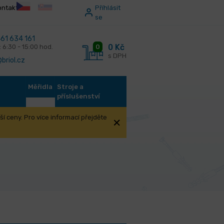
ontakt
Příhlásit
se
61 634 161
0 Kč
0
: 6:30 - 15:00 hod.
s DPH
briol.cz
Měřidla
Stroje a
příslušenství
í ceny. Pro více informací přejděte