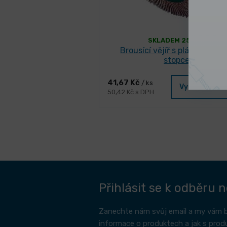
SKLADEM 254 ks
Brousící vějíř s plátnem NK 
stopce
41,67 Kč
/ ks
Vybrat varia
50,42 Kč s DPH
Přihlásit se k odběru 
Zanechte nám svůj email a my vám 
informace o produktech a jak s prod