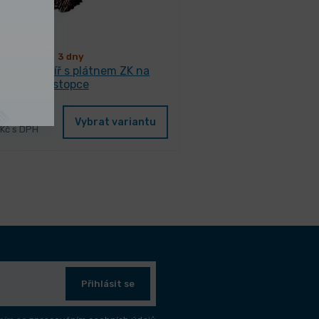
3 dny
rousící vějíř s plátnem ZK na
stopce
3 Kč
/ ks
Vybrat variantu
 Kč s DPH
Přihlásit se