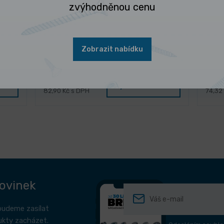
zvýhodněnou cenu
3 dny
na
Brousící vějíř s plátnem NK s
Zobrazit nabídku
B
rounem na stopce
68,51 Kč
61,4
/ ks
ntu
Vybrat variantu
82,90 Kč s DPH
74,32
novinek
budeme zasílat
ukty zacházet.