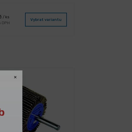
Kč
/ ks
Vybrat variantu
 s DPH
b