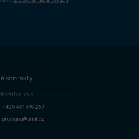
sím se
zpracováním osobních údajů
é kontakty
jní místo e-shop
+420 461 615 269
prodejna@briol.cz