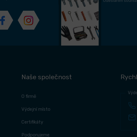
Odesláním souhla
Naše společnost
Rychl
Výde
O firmě
Výdejní místo
Certifikáty
Podporujeme