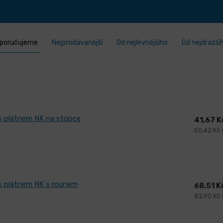
poručujeme
Nejprodávanější
Od nejlevnějšího
Od nejdražší
ř s plátnem NK na stopce
41,67 
50,42 Kč
ř s plátnem NK s rounem
68,51 K
82,90 Kč