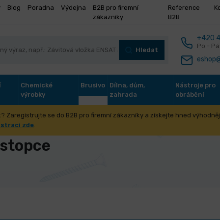
y
Blog
Poradna
Výdejna
B2B pro firemní
Reference
K
zákazníky
B2B
+420 4
Po - Pá
Hledat
eshop@
í
Chemické
Brusivo
Dílna, dům,
Nástroje pro
výrobky
zahrada
obrábění
? Zaregistrujte se do B2B pro firemní zákazníky a získejte hned výhodnějš
 stopce
istraci zde
.
 stopce