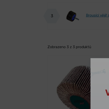
Brousící vějí
3
Zobrazeno 3 z 3 produktů