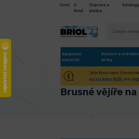
Úvod
O
Doprava a
Katalog
firmě
platba
Spojovací
Kotevní a stavebn
materiál
prvky
Jste firma nebo živnostník
Úvod
Brusivo
Brusné vějíře na
na stránku B2B
, pro
reg
Brusné vějíře na