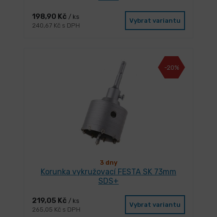
198,90 Kč
/ ks
Vybrat variantu
240,67 Kč s DPH
-20%
3 dny
Korunka vykružovací FESTA SK 73mm
SDS+
219,05 Kč
/ ks
Vybrat variantu
265,05 Kč s DPH