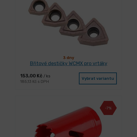
3 dny
Břitové destičky WCMX pro vrtáky
153,00 Kč
/ ks
Vybrat variantu
185,13 Kč s DPH
-7%