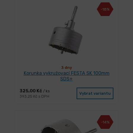
-18%
3 dny
Korunka vykružovací FESTA SK 100mm
SDS+
325,00 Kč
/ ks
Vybrat variantu
393,25 Kč s DPH
-14%