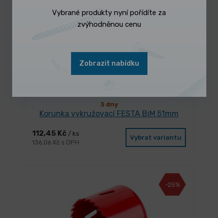
-35%
Vybrané produkty nyní pořídíte za
zvýhodněnou cenu
Zobrazit nabídku
3 dny
Korunka vykružovací FESTA BiM 51mm
112,45 Kč
/ ks
Vybrat variantu
136,06 Kč s DPH
-25%