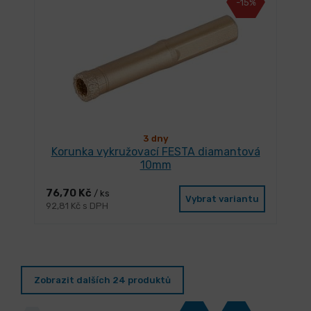
-15%
3 dny
Korunka vykružovací FESTA diamantová
10mm
76,70 Kč
/ ks
Vybrat variantu
92,81 Kč s DPH
Zobrazit dalších 24 produktů