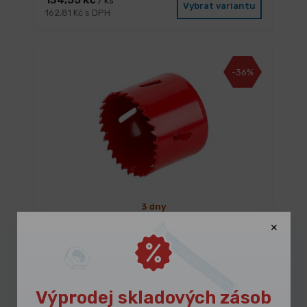
134,55 Kč
/ ks
Vybrat variantu
162,81 Kč s DPH
-36%
3 dny
Korunka vykružovací FESTA BiM 44mm
101,40 Kč
/ ks
Vybrat variantu
122,69 Kč s DPH
Výprodej skladových zásob