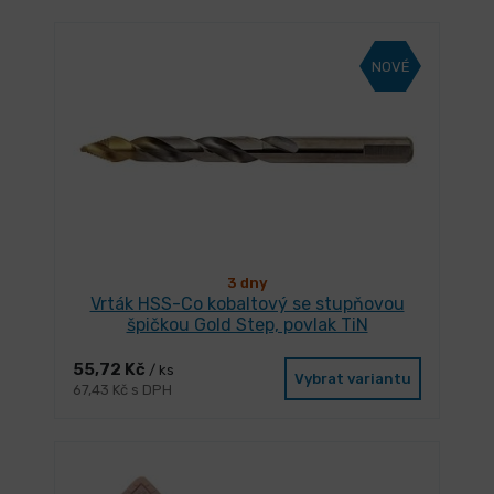
NOVÉ
3 dny
Vrták HSS-Co kobaltový se stupňovou
špičkou Gold Step, povlak TiN
55,72 Kč
/ ks
Vybrat variantu
67,43 Kč s DPH