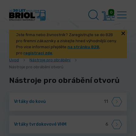
0
Jste firma nebo živnostník? Zaregistrujte se do B2B
pro firemní zákazníky a získejte hned výhodnější ceny.
Pro více informací přejděte
na stránku B2B
,
pro
registraci zde
.
Úvod
Nástroje pro obrábění
Nástroje pro obrábění otvorů
Nástroje pro obrábění otvorů
Vrtáky do kovů
11
Vrtáky tvrdokovové VHM
6