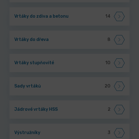
Vrtáky do zdiva a betonu
14
Vrtáky do dřeva
8
Vrtáky stupňovité
10
Sady vrtáků
20
Jádrové vrtáky HSS
2
Výstružníky
3