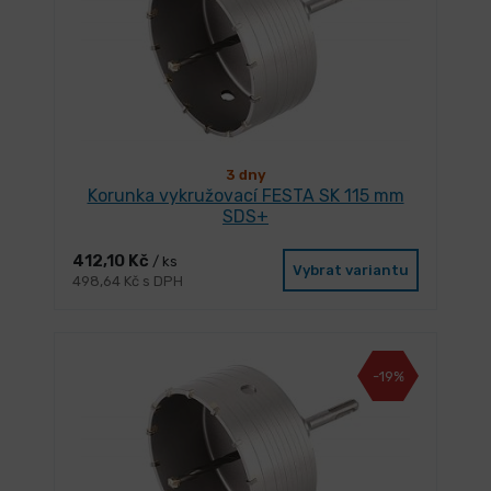
3 dny
Korunka vykružovací FESTA SK 115 mm
SDS+
412,10 Kč
/ ks
Vybrat variantu
498,64 Kč s DPH
-19%