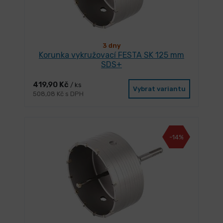
3 dny
Korunka vykružovací FESTA SK 125 mm
SDS+
419,90 Kč
/ ks
Vybrat variantu
508,08 Kč s DPH
-14%