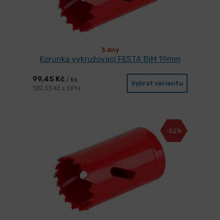
3 dny
Korunka vykružovací FESTA BiM 19mm
99,45 Kč
/ ks
Vybrat variantu
120,33 Kč s DPH
-52%