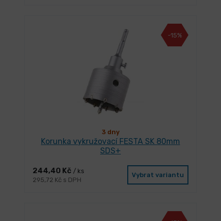
-15%
3 dny
Korunka vykružovací FESTA SK 80mm
SDS+
244,40 Kč
/ ks
Vybrat variantu
295,72 Kč s DPH