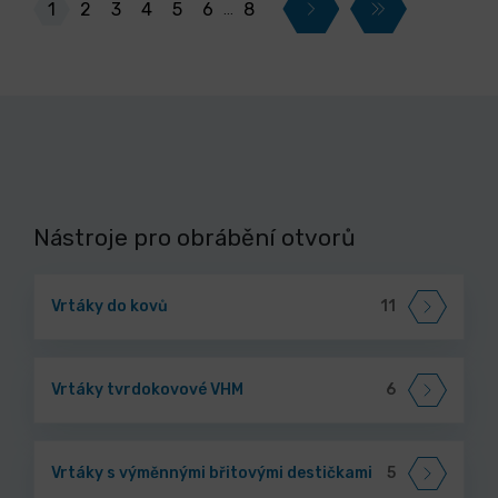
1
2
3
4
5
6
8
…
Nástroje pro obrábění otvorů
Vrtáky do kovů
11
Vrtáky tvrdokovové VHM
6
Vrtáky s výměnnými břitovými destičkami
5