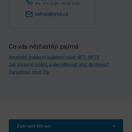
Po - Pá: 6:30 - 15:00 hod.
eshop@briol.cz
Co vás nějčastěji zajímá
Americký trubkový kuželový závit NPT, NPTF
Jak správně změřit a identifikovat vrut do dřeva?
Pancéřový závit Pg
Zobrazit filtraci