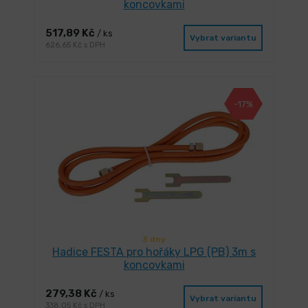
koncovkami
517,89 Kč
/ ks
Vybrat variantu
626,65 Kč s DPH
-17%
3 dny
Hadice FESTA pro hořáky LPG (PB) 3m s
koncovkami
279,38 Kč
/ ks
Vybrat variantu
338,05 Kč s DPH