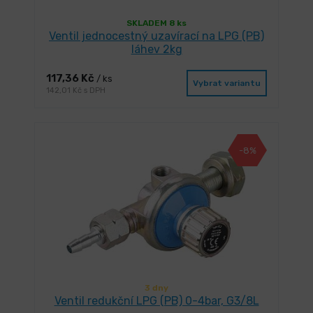
SKLADEM 8 ks
Ventil jednocestný uzavírací na LPG (PB)
láhev 2kg
117,36 Kč
/ ks
Vybrat variantu
142,01 Kč s DPH
-8%
3 dny
Ventil redukční LPG (PB) 0-4bar, G3/8L