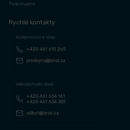
Podporujeme
Rychlé kontakty
Výdejní místo e-shop
+420 461 615 269
prodejna@briol.cz
Velkoobchodní sklad
+420 461 634 161
+420 461 634 381
odbyt@briol.cz