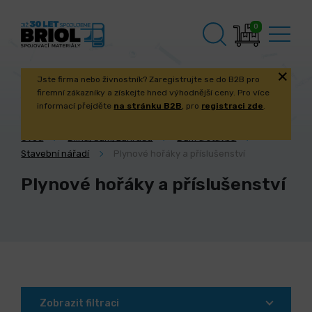
0
Jste firma nebo živnostník? Zaregistrujte se do B2B pro
firemní zákazníky a získejte hned výhodnější ceny. Pro více
informací přejděte
na stránku B2B
, pro
registraci zde
.
Úvod
Dílna, dům, zahrada
Dům a stavba
Stavební nářadí
Plynové hořáky a příslušenství
Plynové hořáky a příslušenství
Zobrazit filtraci