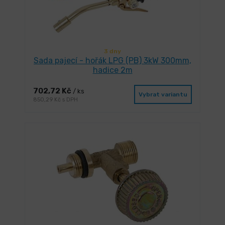
3 dny
Sada pajecí - hořák LPG (PB) 3kW 300mm,
hadice 2m
702,72 Kč
/ ks
Vybrat variantu
850,29 Kč s DPH