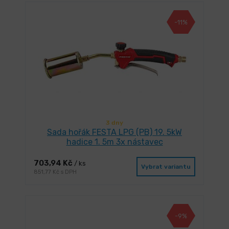
-11%
3 dny
Sada hořák FESTA LPG (PB) 19. 5kW
hadice 1. 5m 3x nástavec
703,94 Kč
/ ks
Vybrat variantu
851,77 Kč s DPH
-9%