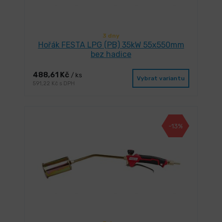
3 dny
Hořák FESTA LPG (PB) 35kW 55x550mm
bez hadice
488,61 Kč
/ ks
Vybrat variantu
591,22 Kč s DPH
-13%