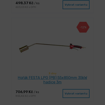
498,37 Kč
/ ks
Vybrat variantu
603,03 Kč s DPH
-12%
3 dny
Hořák FESTA LPG (PB) 55x850mm 35kW
hadice 3m
706,99 Kč
/ ks
Vybrat variantu
855,46 Kč s DPH