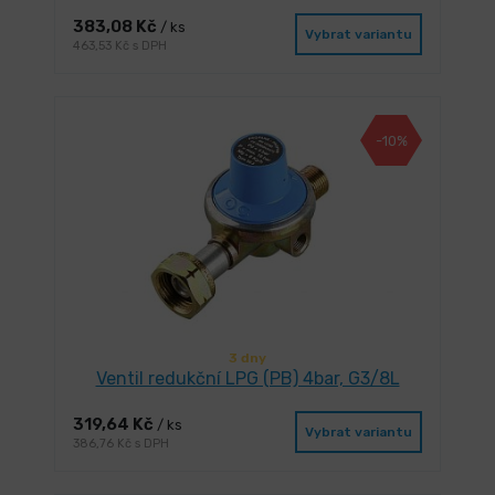
383,08 Kč
/ ks
Vybrat variantu
463,53 Kč s DPH
-10%
3 dny
Ventil redukční LPG (PB) 4bar, G3/8L
319,64 Kč
/ ks
Vybrat variantu
386,76 Kč s DPH