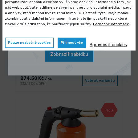
personalizaci obsahu a reklam využíváme cookies. Informace o tom, jak
náš web používáte, sdílíme se svými partnery pro sociální média, inzerci
Výprodej skladových zásob
a analýzy, kteří mohou být ze zemí mimo EU. Partneři tyto údaje mohou
zkombinovat s dalšími informacemi, které jste jim poskytli nebo které
Vybrané produkty nyní pořídíte za
získali v důsledku toho, že používáte jejich služby.
Podrobné informace
zvýhodněnou cenu
Pouze nezbytné cookies
Přijmout vše
Spravovat cookies
Zobrazit nabídku
NA DOTAZ
Hořák plynový na kartuši se závitem,
piezo, CE
274,50 Kč
/ ks
Vybrat variantu
332,15 Kč s DPH
-13%