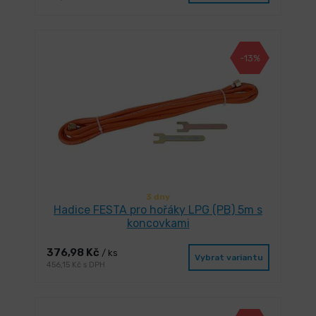
-13%
3 dny
Hadice FESTA pro hořáky LPG (PB) 5m s
koncovkami
376,98 Kč
/ ks
Vybrat variantu
456,15 Kč s DPH