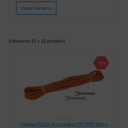
Vybrat variantu
Zobrazeno 22 z 22 produktů
-13%
3 dny
Hadice FESTA pro hořáky LPG (PB) 10m s