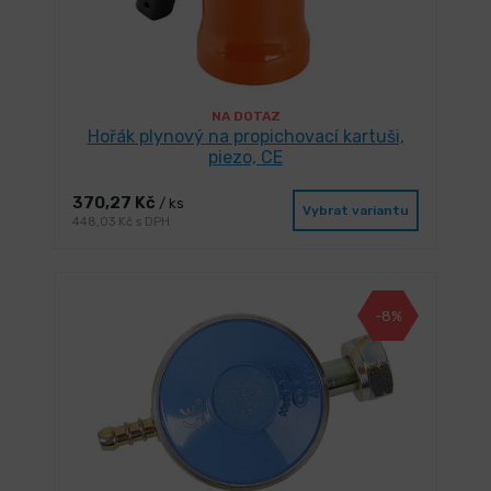
NA DOTAZ
Hořák plynový na propichovací kartuši,
piezo, CE
370,27 Kč
/ ks
Vybrat variantu
448,03 Kč s DPH
-8%