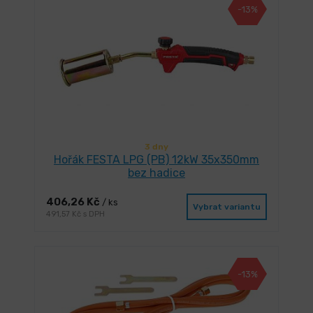
-13%
3 dny
Hořák FESTA LPG (PB) 12kW 35x350mm
bez hadice
406,26 Kč
/ ks
Vybrat variantu
491,57 Kč s DPH
-13%