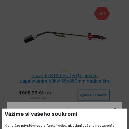
-16%
3 dny
Hořák FESTA LPG (PB) s piezzo
zapalováním 60kW 55x850mm hadice 5m
1 008,33 Kč
/ ks
Vybrat variantu
1 220,08 Kč s DPH
Vážíme si vašeho soukromí
-13%
K analýze návštěvnosti a funkcí webu, ukládání vašeho nastavení a