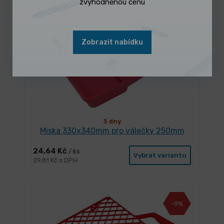
zvýhodněnou cenu
-10%
Zobrazit nabídku
3 dny
Miska 330x340mm pro válečky 250mm
24,64 Kč
/ ks
Vybrat variantu
29,81 Kč s DPH
-9%