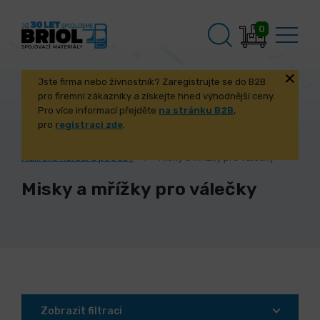
0
Jste firma nebo živnostník? Zaregistrujte se do B2B
pro firemní zákazníky a získejte hned výhodnější ceny.
Pro více informací přejděte
na stránku B2B
,
pro
registraci zde
.
Úvod
Dílna, dům, zahrada
Dům a stavba
Malířské nářadí a potřeby
Misky a mřížky pro válečky
Misky a mřížky pro válečky
Zobrazit filtraci