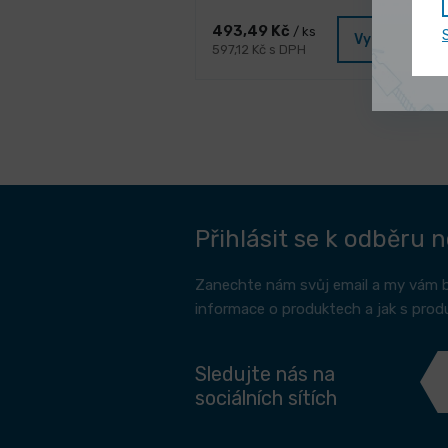
493,49 Kč
/ ks
Vybrat varia
597,12 Kč s DPH
Přihlásit se k odběru 
Zanechte nám svůj email a my vám 
informace o produktech a jak s prod
Sledujte nás na
sociálních sítích