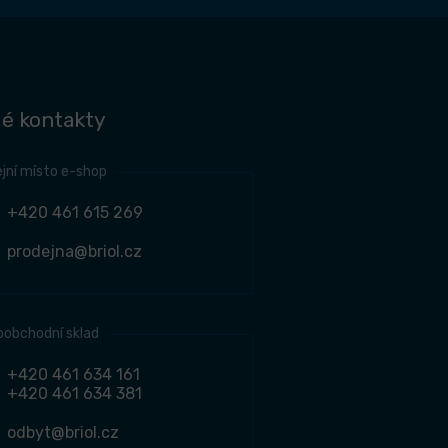
é kontakty
jní místo e-shop
+420 461 615 269
prodejna@briol.cz
oobchodní sklad
+420 461 634 161
+420 461 634 381
odbyt@briol.cz