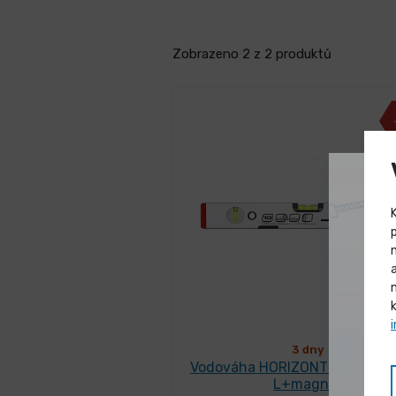
Zobrazeno 2 z 2 produktů
3 dny
Vodováha HORIZONT VVM 500
L+magnet