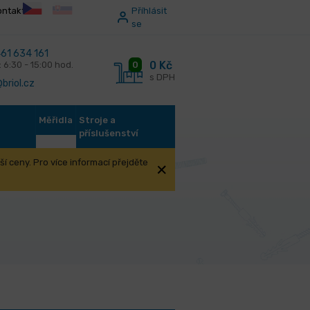
ontakt
Příhlásit
se
61 634 161
0 Kč
0
: 6:30 - 15:00 hod.
s DPH
briol.cz
Měřidla
Stroje a
příslušenství
í ceny. Pro více informací přejděte