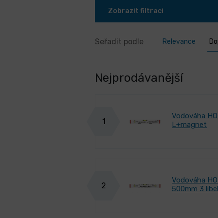
Zobrazit filtraci
Seřadit podle
Relevance
Do
Nejprodávanější
Vodováha H
1
L+magnet
Vodováha HO
2
500mm 3 libe