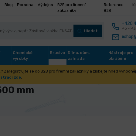
y
Blog
Poradna
Výdejna
B2B pro firemní
Reference
K
zákazníky
B2B
+420 4
Po - Pá
Hledat
eshop@
í
Chemické
Brusivo
Dílna, dům,
Nástroje pro
výrobky
zahrada
obrábění
? Zaregistrujte se do B2B pro firemní zákazníky a získejte hned výhodnějš
odováhy délka 500 mm
istraci zde
.
 500 mm