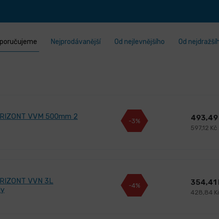
poručujeme
Nejprodávanější
Od nejlevnějšího
Od nejdražší
ORIZONT VVM 500mm 2
493,49
-3%
597,12 Kč
RIZONT VVN 3L
354,41
-4%
ly
428,84 K