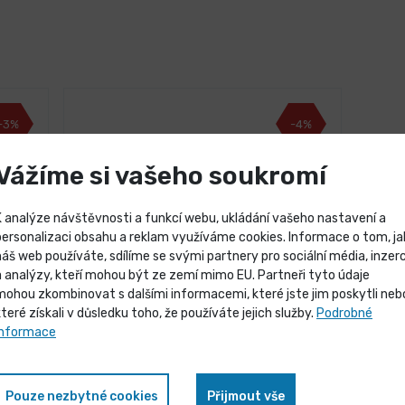
-3%
-4%
Vážíme si vašeho soukromí
K analýze návštěvnosti a funkcí webu, ukládání vašeho nastavení a
personalizaci obsahu a reklam využíváme cookies. Informace o tom, ja
náš web používáte, sdílíme se svými partnery pro sociální média, inzerc
Výprodej skladových záso
a analýzy, kteří mohou být ze zemí mimo EU. Partneři tyto údaje
mohou zkombinovat s dalšími informacemi, které jste jim poskytli neb
které získali v důsledku toho, že používáte jejich služby.
Podrobné
Vybrané produkty nyní pořídíte za
informace
zvýhodněnou cenu
3 dny
mm 2
Vodováha HORIZONT VVN 3L
500mm 3 libely
Pouze nezbytné cookies
Přijmout vše