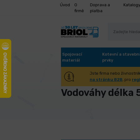
Úvod
O
Doprava a
Katalog
firmě
platba
Spojovací
Kotevní a stavebn
materiál
prvky
Jste firma nebo živnostník
Úvod
Měřidla
Vodováhy
V
na stránku B2B
, pro
reg
Vodováhy délka