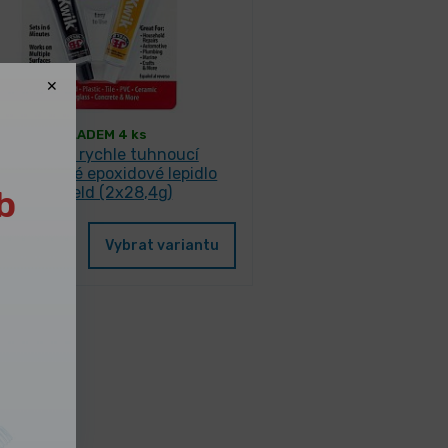
SKLADEM 4 ks
J-B WELD rychle tuhnoucí
ousložkové epoxidové lepidlo
b
KwikWeld (2x28,4g)
04 Kč
/ ks
Vybrat variantu
4 Kč s DPH