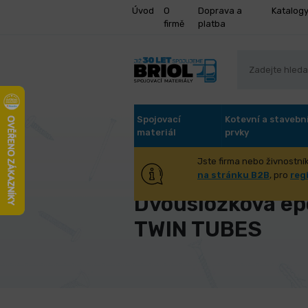
Úvod
O
Doprava a
Katalog
firmě
platba
Spojovací
Kotevní a stavebn
materiál
prvky
Jste firma nebo živnostník
Úvod
Chemické výrobky
Dvous
na stránku B2B
, pro
reg
Dvousložková epo
TWIN TUBES