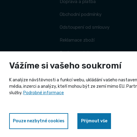
Doprava a platba
Obchodní podmínky
Odstoupení od smlouvy
Reklamace zboží
Proč se registrovat
Vážíme si vašeho soukromí
Katalogy ke stažení
Zásady zpracování souborů cookies
K analýze návštěvnosti a funkcí webu, ukládání vašeho nastavení
média, inzerci a analýzy, kteří mohou být ze zemí mimo EU. Partne
služby.
Podrobné informace
Pouze nezbytné cookies
Přijmout vše