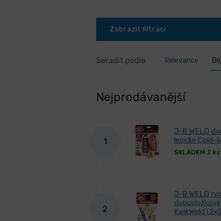
Zobrazit filtraci
Seřadit podle
Relevance
Do
Nejprodávanější
J-B WELD dvo
lepidlo Cold-
1
SKLADEM 2 ks
J-B WELD ryc
dvousložkové 
2
KwikWeld (2x