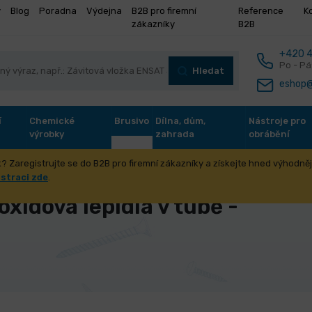
y
Blog
Poradna
Výdejna
B2B pro firemní
Reference
K
zákazníky
B2B
+420 4
Po - Pá
Hledat
eshop@
í
Chemické
Brusivo
Dílna, dům,
Nástroje pro
výrobky
zahrada
obrábění
? Zaregistrujte se do B2B pro firemní zákazníky a získejte hned výhodnějš
ložková epoxidová lepidla J-B WELD
Dvousložková epoxidová lepidl
istraci zde
.
xidová lepidla v tubě -