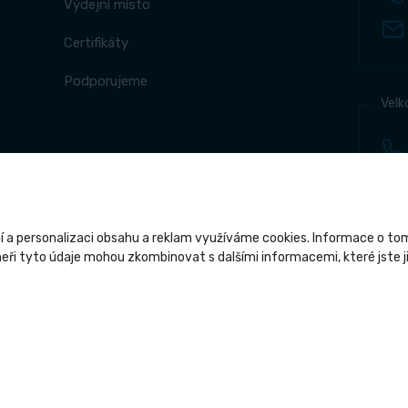
Výdejní místo
Certifikáty
Podporujeme
Velk
 a personalizaci obsahu a reklam využíváme cookies. Informace o tom, 
ři tyto údaje mohou zkombinovat s dalšími informacemi, které jste jim
Copyright 2026 
Grafický návrh
KošnarD