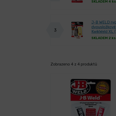
SKLADEM 4 ks
J-B WELD ryc
dvousložkové 
3
KwikWeld XL 
SKLADEM 2 ks
Zobrazeno 4 z 4 produktů