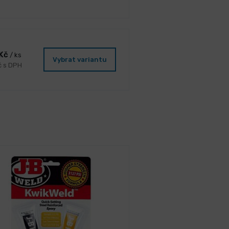
 Kč
/ ks
Vybrat variantu
č s DPH