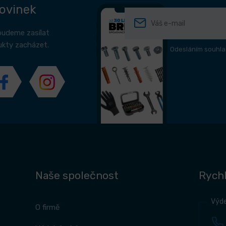
novinek
budeme zasílat
ukty zacházet.
Odesláním souhla
Naše společnost
Rychl
Výde
O firmě