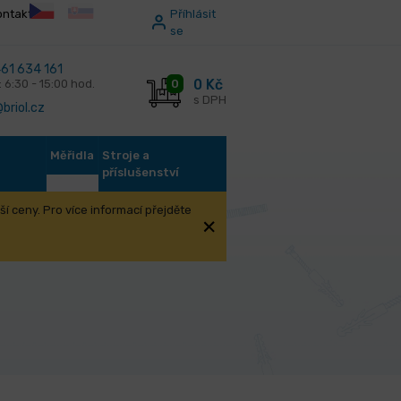
ontakt
Příhlásit
se
61 634 161
0 Kč
0
: 6:30 - 15:00 hod.
s DPH
briol.cz
Měřidla
Stroje a
příslušenství
í ceny. Pro více informací přejděte
a v tubě - TWIN TUBES