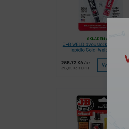
SKLADEM 6 ks
J-B WELD dvousložkové epoxi
lepidlo Cold-Weld (2x28,4g
258,72 Kč
/ ks
Vybrat varia
313,05 Kč s DPH