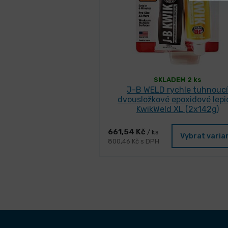
SKLADEM 2 ks
J-B WELD rychle tuhnouc
dvousložkové epoxidové lepi
KwikWeld XL (2x142g)
661,54 Kč
/ ks
Vybrat varia
800,46 Kč s DPH