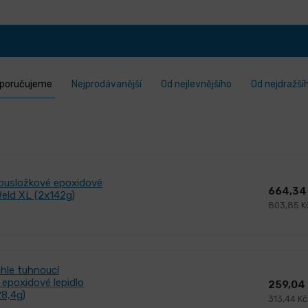
poručujeme
Nejprodávanější
Od nejlevnějšího
Od nejdražší
usložkové epoxidové
664,34
Weld XL (2x142g)
803,85 K
hle tuhnoucí
epoxidové lepidlo
259,04
28,4g)
313,44 K