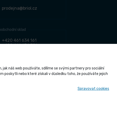
prodejna@briol.cz
oobchodní sklad
+420 461 634 161
+420 461 634 381
odbyt@briol.cz
jak náš web používáte, sdílíme se svými partnery pro sociální
 poskytli nebo které získali v důsledku toho, že používáte jejich
Briol s r.o., všechna práva vyhrazena
Spravovat cookies
esign.cz
a realizace
CZECHGROUP.cz