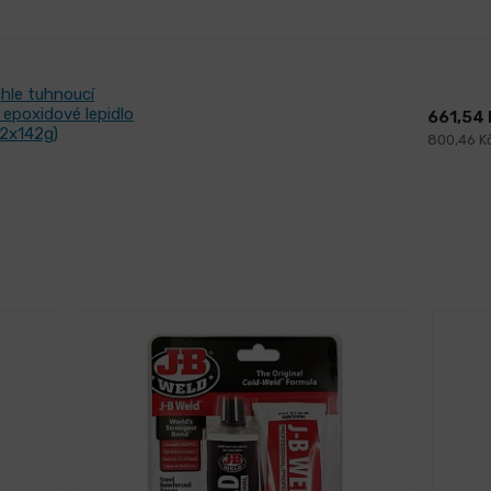
hle tuhnoucí
epoxidové lepidlo
661,54
(2x142g)
800,46 K