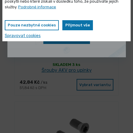
poskytli nebo které získali v důsledku toho, že používáte jejich
Vybrané produkty nyní pořídíte za
služby.
Podrobné informace
zvýhodněnou cenu
Pouze nezbytné cookies
Přijmout vše
Spravovat cookies
Zobrazit nabídku
SKLADEM 3 ks
Šrouby AKV pro upínky
42,84 Kč
/ ks
Vybrat variantu
51,84 Kč s DPH