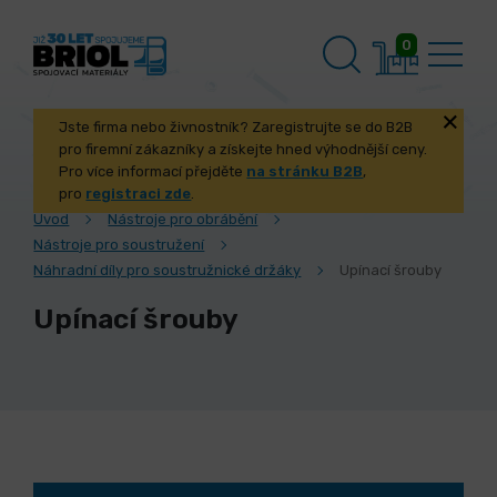
0
Jste firma nebo živnostník? Zaregistrujte se do B2B
pro firemní zákazníky a získejte hned výhodnější ceny.
Pro více informací přejděte
na stránku B2B
,
pro
registraci zde
.
Úvod
Nástroje pro obrábění
Nástroje pro soustružení
Náhradní díly pro soustružnické držáky
Upínací šrouby
Upínací šrouby