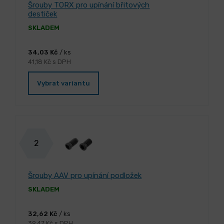
Šrouby TORX pro upínání břitových
destiček
SKLADEM
34,03 Kč
/ ks
41,18 Kč s DPH
Vybrat variantu
2
Šrouby AAV pro upínání podložek
SKLADEM
32,62 Kč
/ ks
39,47 Kč s DPH