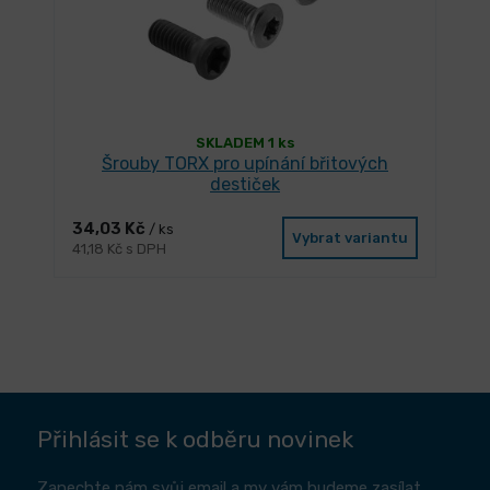
SKLADEM 1 ks
Šrouby TORX pro upínání břitových
destiček
34,03 Kč
/ ks
Vybrat variantu
41,18 Kč s DPH
Přihlásit se k odběru novinek
Zanechte nám svůj email a my vám budeme zasílat