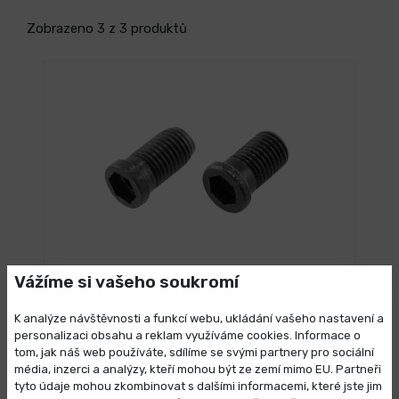
Zobrazeno 3 z 3 produktů
SKLADEM 5 ks
Vážíme si vašeho soukromí
Šrouby AAV pro upínání podložek
K analýze návštěvnosti a funkcí webu, ukládání vašeho nastavení a
32,62 Kč
/ ks
Vybrat variantu
personalizaci obsahu a reklam využíváme cookies. Informace o
39,47 Kč s DPH
tom, jak náš web používáte, sdílíme se svými partnery pro sociální
média, inzerci a analýzy, kteří mohou být ze zemí mimo EU. Partneři
Výprodej skladových zásob
tyto údaje mohou zkombinovat s dalšími informacemi, které jste jim