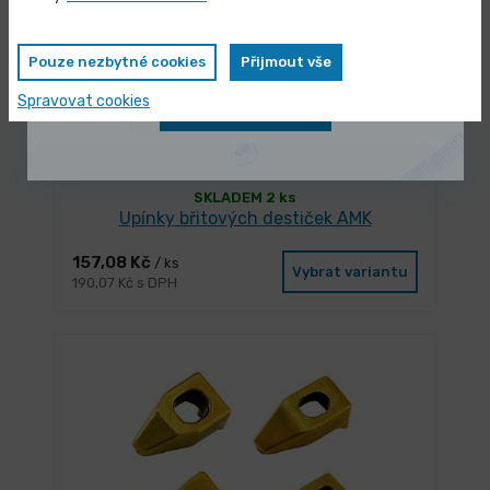
zvýhodněnou cenu
Pouze nezbytné cookies
Přijmout vše
Spravovat cookies
Zobrazit nabídku
SKLADEM 2 ks
Upínky břitových destiček AMK
157,08 Kč
/ ks
Vybrat variantu
190,07 Kč s DPH