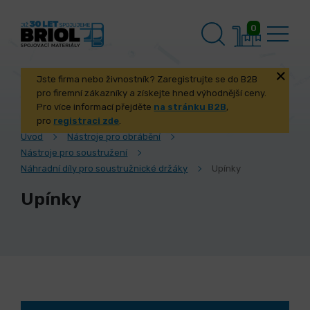
0
Jste firma nebo živnostník? Zaregistrujte se do B2B
pro firemní zákazníky a získejte hned výhodnější ceny.
Pro více informací přejděte
na stránku B2B
,
pro
registraci zde
.
Úvod
Nástroje pro obrábění
Nástroje pro soustružení
Náhradní díly pro soustružnické držáky
Upínky
Upínky