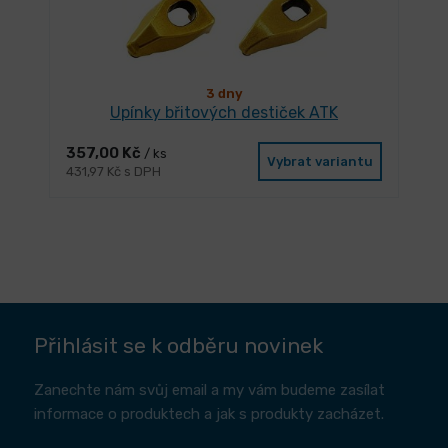
3 dny
Upínky břitových destiček ATK
357,00 Kč
/ ks
Vybrat variantu
431,97 Kč s DPH
Přihlásit se k odběru novinek
Zanechte nám svůj email a my vám budeme zasílat
informace o produktech a jak s produkty zacházet.