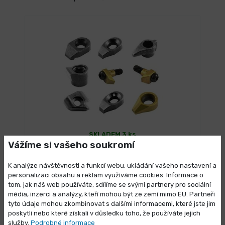
SKLADEM 3 ks
Vážíme si vašeho soukromí
Upínky břitových destiček ACK
192,81 Kč
/ ks
K analýze návštěvnosti a funkcí webu, ukládání vašeho nastavení a
Vybrat variantu
233,30 Kč s DPH
personalizaci obsahu a reklam využíváme cookies. Informace o
tom, jak náš web používáte, sdílíme se svými partnery pro sociální
média, inzerci a analýzy, kteří mohou být ze zemí mimo EU. Partneři
Výprodej skladových zásob
tyto údaje mohou zkombinovat s dalšími informacemi, které jste jim
poskytli nebo které získali v důsledku toho, že používáte jejich
Vybrané produkty nyní pořídíte za
služby.
Podrobné informace