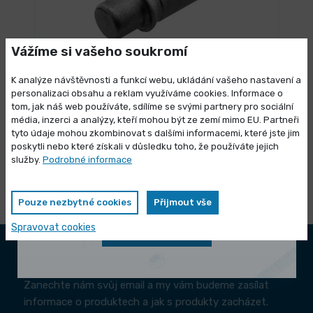
Vážíme si vašeho soukromí
SKLADEM 4 ks
K analýze návštěvnosti a funkcí webu, ukládání vašeho nastavení a
Čepy břitové destičky APM
personalizaci obsahu a reklam využíváme cookies. Informace o
tom, jak náš web používáte, sdílíme se svými partnery pro sociální
52,36 Kč
média, inzerci a analýzy, kteří mohou být ze zemí mimo EU. Partneři
/ ks
Výprodej skladových zásob
Vybrat variantu
63,36 Kč s DPH
tyto údaje mohou zkombinovat s dalšími informacemi, které jste jim
poskytli nebo které získali v důsledku toho, že používáte jejich
Vybrané produkty nyní pořídíte za
služby.
Podrobné informace
zvýhodněnou cenu
Pouze nezbytné cookies
Přijmout vše
Spravovat cookies
Zobrazit nabídku
Přihlásit se k odběru novinek
Zanechte nám svůj email a my vám budeme zasílat
informace o produktech a jak s produkty zacházet.