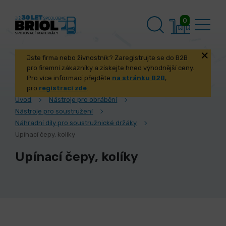
0
Jste firma nebo živnostník? Zaregistrujte se do B2B
pro firemní zákazníky a získejte hned výhodnější ceny.
Pro více informací přejděte
na stránku B2B
,
pro
registraci zde
.
Úvod
Nástroje pro obrábění
Nástroje pro soustružení
Náhradní díly pro soustružnické držáky
Upínací čepy, kolíky
Upínací čepy, kolíky