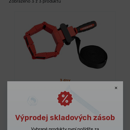
Zobrazeno 3 z 3 produktů
3 dny
Svěrka pásová na rámy FESTA 4mx25mm
265,96 Kč
/ ks
Vybrat variantu
321,81 Kč s DPH
Výprodej skladových zásob
-13%
Vybrané produkty nyní pořídíte za