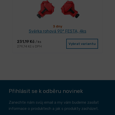
3 dny
Svěrka rohová 90° FESTA, 4ks
231,19 Kč
/ ks
Vybrat variantu
279,74 Kč s DPH
Přihlásit se k odběru novinek
Zanechte nám svůj email a my vám budeme zasílat
informace o produktech a jak s produkty zacházet.