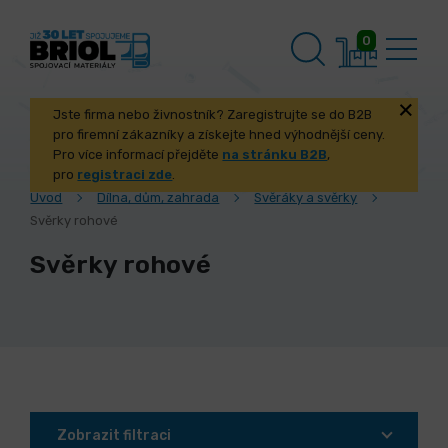
0
Jste firma nebo živnostník? Zaregistrujte se do B2B
pro firemní zákazníky a získejte hned výhodnější ceny.
Pro více informací přejděte
na stránku B2B
,
pro
registraci zde
.
Úvod
Dílna, dům, zahrada
Svěráky a svěrky
Svěrky rohové
Svěrky rohové
Zobrazit filtraci