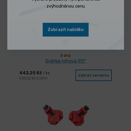
zvýhodněnou cenu
Zobrazit nabídku
3 dny
Svěrka rohová 90°
442,25 Kč
/ ks
Vybrat variantu
535,12 Kč s DPH