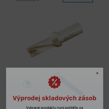
185,13 Kč s DPH
SKLADEM 1 ks
Vrták ATUM 2xD pro břitové destičky
WCMX
2 894,10 Kč
/ ks
Vybrat variantu
3 501,86 Kč s DPH
Výprodej skladových zásob
Vybrané produkty nyní pořídíte za