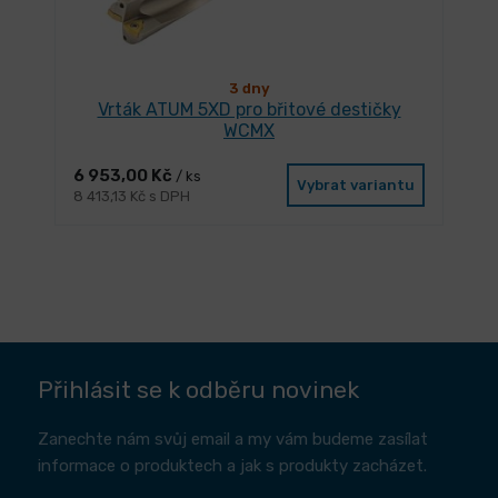
3 dny
Vrták ATUM 5XD pro břitové destičky
WCMX
6 953,00 Kč
/ ks
Vybrat variantu
8 413,13 Kč s DPH
Přihlásit se k odběru novinek
Zanechte nám svůj email a my vám budeme zasílat
informace o produktech a jak s produkty zacházet.