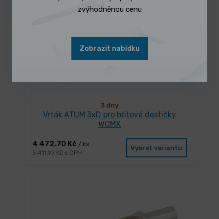
zvýhodněnou cenu
Zobrazit nabídku
3 dny
Vrták ATUM 3xD pro břitové destičky
WCMX
4 472,70 Kč
/ ks
Vybrat variantu
5 411,97 Kč s DPH