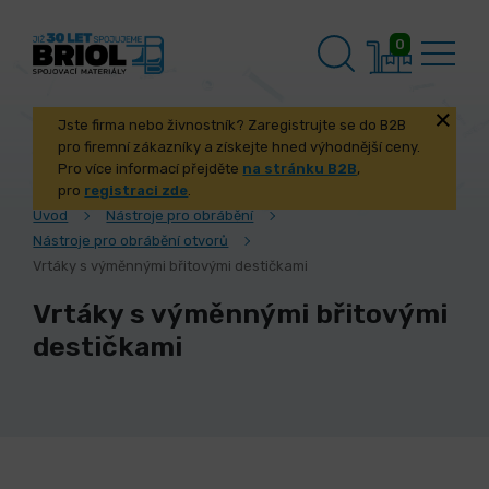
0
Jste firma nebo živnostník? Zaregistrujte se do B2B
pro firemní zákazníky a získejte hned výhodnější ceny.
Pro více informací přejděte
na stránku B2B
,
pro
registraci zde
.
Úvod
Nástroje pro obrábění
Nástroje pro obrábění otvorů
Vrtáky s výměnnými břitovými destičkami
Vrtáky s výměnnými břitovými
destičkami