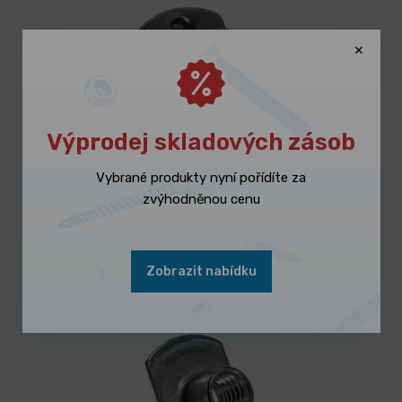
Výprodej skladových zásob
Vybrané produkty nyní pořídíte za
SKLADEM 2292 ks
zvýhodněnou cenu
Matice k bodovému přivařování
3,065 Kč
/ ks
Vybrat variantu
3,708 Kč s DPH
Zobrazit nabídku
OCEL
NEREZ