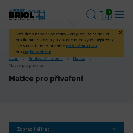
0
Jste firma nebo živnostník? Zaregistrujte se do B2B
pro firemní zákazníky a získejte hned výhodnější ceny.
Pro více informací přejděte
na stránku B2B
,
pro
registraci zde
.
Úvod
Spojovací materiál
Matice
Matice pro přivaření
Matice pro přivaření
Zobrazit filtraci