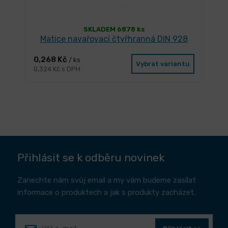
SKLADEM 6878 ks
Matice navařovací čtyřhranná DIN 928
0,268 Kč
/ ks
Vybrat variantu
0,324 Kč s DPH
Přihlásit se k odběru novinek
Zanechte nám svůj email a my vám budeme zasílat
informace o produktech a jak s produkty zacházet.