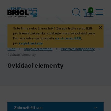
0
Jste firma nebo živnostník? Zaregistrujte se do B2B
pro firemní zákazníky a získejte hned výhodnější ceny.
Pro více informací přejděte
na stránku B2B
,
pro
registraci zde
.
Úvod
Spojovací materiál
Plastové komponenty
Ovládací elementy
Ovládací elementy
Zobrazit filtraci