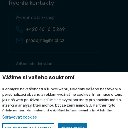
Rychlé kontakty
Výdejní místo e-shop
+420 461 615 269
prodejna@briol.cz
Velkoobchodní sklad
+420 461 634 161
Vážíme si vašeho soukromí
+420 461 634 381
K analýze návštěvnosti a funkcí webu, ukládání vašeho nastavení a
odbyt@briol.cz
personalizaci obsahu a reklam využíváme cookies. Informace o tom,
jak náš web používáte, sdílíme se svými partnery pro sociální média,
inzerci a analýzy, kteří mohou být ze zemí mimo EU. Partneři tyto
údaje mohou zkombinovat s dalšími informacemi, které jste jim
poskytli nebo které získali v důsledku toho, že používáte jejich služby.
Spravovat cookies
Copyright 2026 Briol s r.o., všechna práva vyhrazena
Podrobné informace
Grafický návrh
KošnarDesign.cz
a realizace
CZECHGROUP.cz