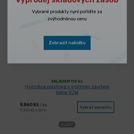
PLAST
Vybrané produkty nyní pořídíte za
zvýhodněnou cenu
Zobrazit nabídku
SKLADEM 119 ks
Hvězdice plastová s vnitřním závitem
Série VJW
9,860 Kč
/ ks
Vybrat variantu
11,931 Kč s DPH
PLAST