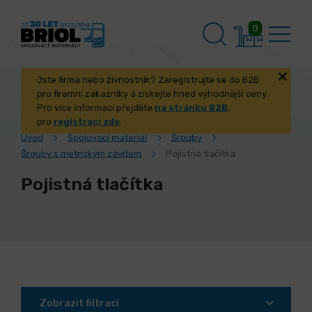
0
Jste firma nebo živnostník? Zaregistrujte se do B2B
pro firemní zákazníky a získejte hned výhodnější ceny.
Pro více informací přejděte
na stránku B2B
,
pro
registraci zde
.
Úvod
Spojovací materiál
Šrouby
Šrouby s metrickým závitem
Pojistná tlačítka
Pojistná tlačítka
Zobrazit filtraci