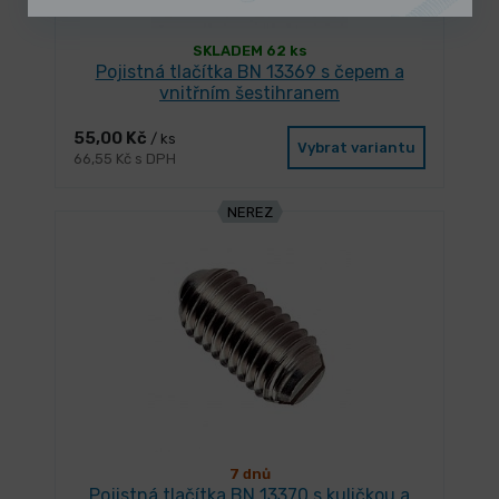
SKLADEM 62 ks
Pojistná tlačítka BN 13369 s čepem a
vnitřním šestihranem
55,00 Kč
/ ks
Vybrat variantu
66,55 Kč s DPH
NEREZ
7 dnů
Pojistná tlačítka BN 13370 s kuličkou a