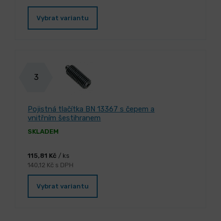
Vybrat variantu
3
Pojistná tlačítka BN 13367 s čepem a
vnitřním šestihranem
SKLADEM
115,81 Kč
/ ks
140,12 Kč s DPH
Vybrat variantu