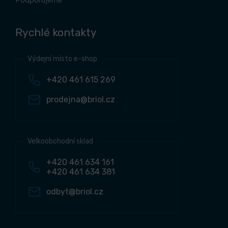
Podporujeme
Rychlé kontakty
Výdejní místo e-shop
+420 461 615 269
prodejna@briol.cz
Velkoobchodní sklad
+420 461 634 161
+420 461 634 381
odbyt@briol.cz