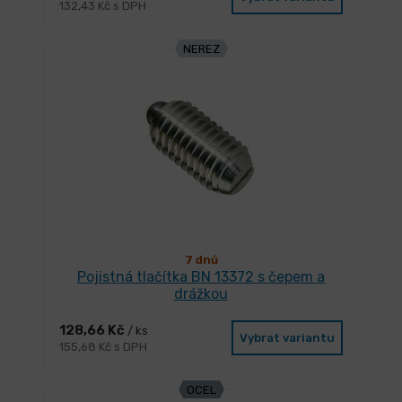
132,43 Kč s DPH
NEREZ
7 dnů
Pojistná tlačítka BN 13372 s čepem a
drážkou
128,66 Kč
/ ks
Vybrat variantu
155,68 Kč s DPH
OCEL