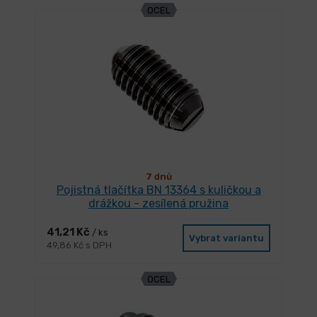
OCEL
7 dnů
Pojistná tlačítka BN 13364 s kuličkou a
drážkou - zesílená pružina
41,21 Kč
/ ks
Vybrat variantu
49,86 Kč s DPH
OCEL