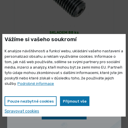
SKLADEM 88 ks
Pojistná tlačítka BN 13367 s čepem a
Vážíme si vašeho soukromí
vnitřním šestihranem
K analýze návštěvnosti a funkcí webu, ukládání vašeho nastavení a
115,81 Kč
/ ks
personalizaci obsahu a reklam využíváme cookies. Informace o
Vybrat variantu
140,12 Kč s DPH
tom, jak náš web používáte, sdílíme se svými partnery pro sociální
média, inzerci a analýzy, kteří mohou být ze zemí mimo EU. Partneři
Výprodej skladových zásob
tyto údaje mohou zkombinovat s dalšími informacemi, které jste jim
OCEL
poskytli nebo které získali v důsledku toho, že používáte jejich
Vybrané produkty nyní pořídíte za
služby.
Podrobné informace
zvýhodněnou cenu
Pouze nezbytné cookies
Přijmout vše
Spravovat cookies
Zobrazit nabídku