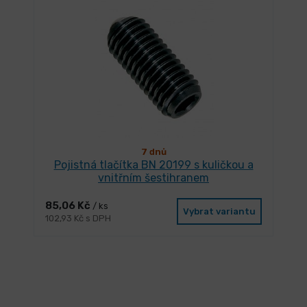
7 dnů
Pojistná tlačítka BN 20199 s kuličkou a
vnitřním šestihranem
85,06 Kč
/ ks
Vybrat variantu
102,93 Kč s DPH