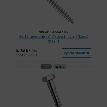
SKLADEM 6546 ks
Vrut univerzální čočková hlava, křížová
drážka
0,136 Kč
/ ks
Vybrat variantu
0,164 Kč s DPH
OCEL
NEREZ