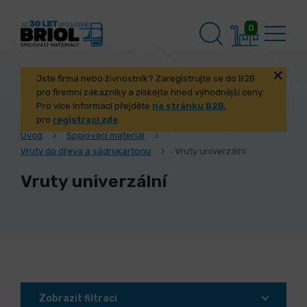
0
Jste firma nebo živnostník? Zaregistrujte se do B2B
pro firemní zákazníky a získejte hned výhodnější ceny.
Pro více informací přejděte
na stránku B2B
,
pro
registraci zde
.
Úvod
Spojovací materiál
Vruty do dřeva a sádrokartonu
Vruty univerzální
Vruty univerzální
Zobrazit filtraci