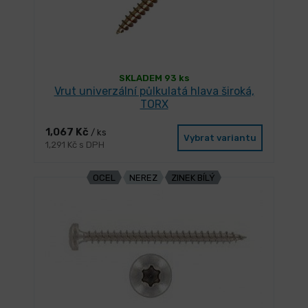
SKLADEM 93 ks
Vrut univerzální půlkulatá hlava široká,
TORX
1,067 Kč
/ ks
Vybrat variantu
1,291 Kč s DPH
OCEL
NEREZ
ZINEK BÍLÝ