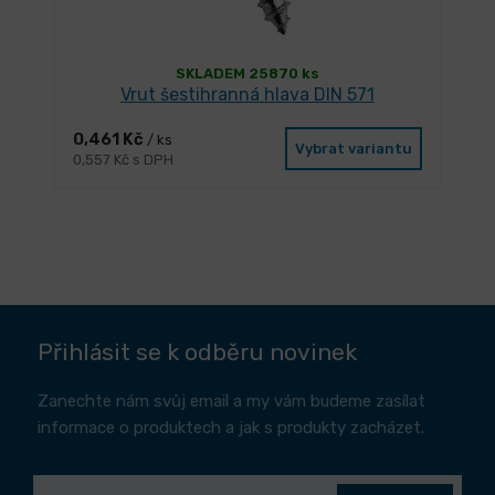
SKLADEM 25870 ks
Vrut šestihranná hlava DIN 571
0,461 Kč
/ ks
Vybrat variantu
0,557 Kč s DPH
Přihlásit se k odběru novinek
Zanechte nám svůj email a my vám budeme zasílat
informace o produktech a jak s produkty zacházet.