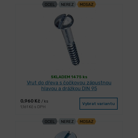
OCEL
NEREZ
MOSAZ
SKLADEM 1475 ks
Vrut do dřeva s čočkovou zápustnou
hlavou a drážkou DIN 95
0,960 Kč
/ ks
Vybrat variantu
1,161 Kč s DPH
OCEL
NEREZ
MOSAZ