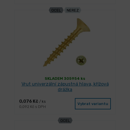
OCEL
NEREZ
SKLADEM 305954 ks
Vrut univerzální zápustná hlava, křížová
drážka
0,076 Kč
/ ks
Vybrat variantu
0,092 Kč s DPH
OCEL