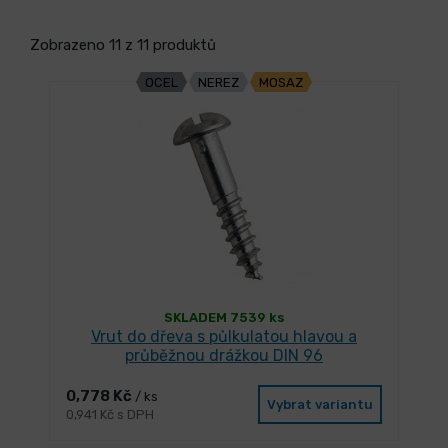
Zobrazeno 11 z 11 produktů
OCEL
NEREZ
MOSAZ
SKLADEM 7539 ks
Vrut do dřeva s půlkulatou hlavou a
průběžnou drážkou DIN 96
0,778 Kč
/ ks
Vybrat variantu
0,941 Kč s DPH