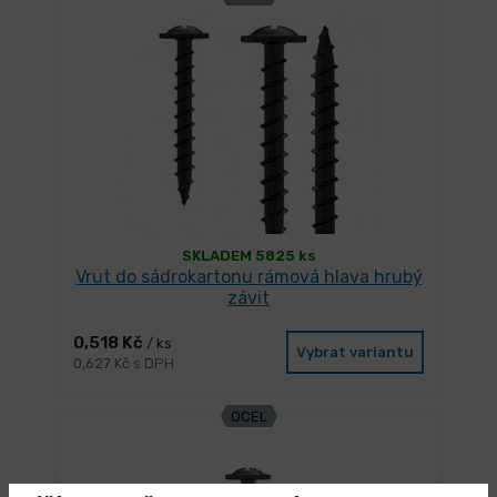
SKLADEM 5825 ks
Vrut do sádrokartonu rámová hlava hrubý
závit
0,518 Kč
/ ks
Vybrat variantu
0,627 Kč s DPH
OCEL