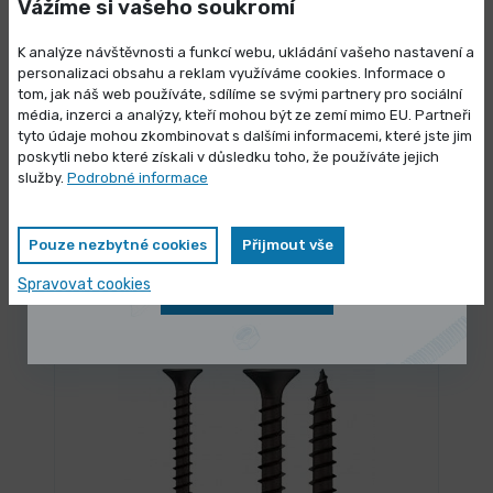
Vážíme si vašeho soukromí
K analýze návštěvnosti a funkcí webu, ukládání vašeho nastavení a
personalizaci obsahu a reklam využíváme cookies. Informace o
tom, jak náš web používáte, sdílíme se svými partnery pro sociální
média, inzerci a analýzy, kteří mohou být ze zemí mimo EU. Partneři
Výprodej skladových zásob
tyto údaje mohou zkombinovat s dalšími informacemi, které jste jim
poskytli nebo které získali v důsledku toho, že používáte jejich
Vybrané produkty nyní pořídíte za
služby.
Podrobné informace
SKLADEM 3460 ks
Vrut do sádrokartonu rámová hlava,
zvýhodněnou cenu
dvouchodý závit
Pouze nezbytné cookies
Přijmout vše
0,527 Kč
/ ks
Vybrat variantu
Spravovat cookies
0,637 Kč s DPH
Zobrazit nabídku
OCEL