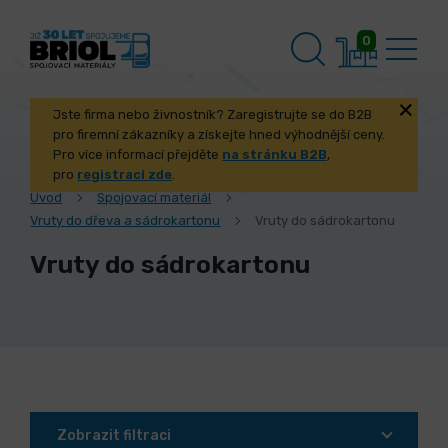
0
Jste firma nebo živnostník? Zaregistrujte se do B2B
pro firemní zákazníky a získejte hned výhodnější ceny.
Pro více informací přejděte
na stránku B2B
,
pro
registraci zde
.
Úvod
Spojovací materiál
Vruty do dřeva a sádrokartonu
Vruty do sádrokartonu
Vruty do sádrokartonu
Zobrazit filtraci