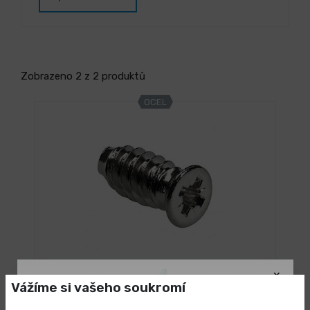
Zobrazeno 2 z 2 produktů
OCEL
SKLADEM 9986 ks
Eurovruty
Vážíme si vašeho soukromí
0,341 Kč
/ ks