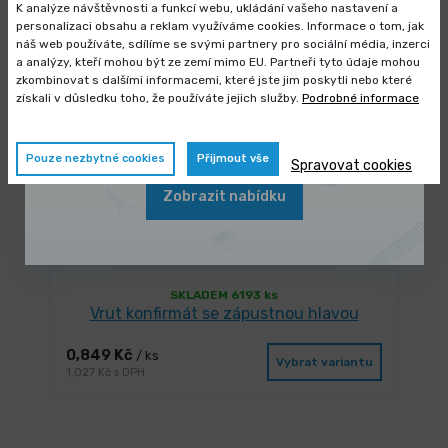
Vybrat variantu
K analýze návštěvnosti a funkcí webu, ukládání vašeho nastavení a
0,412 Kč s DPH
personalizaci obsahu a reklam využíváme cookies. Informace o tom, jak
náš web používáte, sdílíme se svými partnery pro sociální média, inzerci
Výprodej skladových zásob
OCEL
a analýzy, kteří mohou být ze zemí mimo EU. Partneři tyto údaje mohou
zkombinovat s dalšími informacemi, které jste jim poskytli nebo které
Vybrané produkty nyní pořídíte za
získali v důsledku toho, že používáte jejich služby.
Podrobné informace
zvýhodněnou cenu
Pouze nezbytné cookies
Přijmout vše
Spravovat cookies
Zobrazit nabídku
SKLADEM 6193 ks
Vrut konfirmát se zápustnou hlavou
0,849 Kč
/ ks
Vybrat variantu
1,027 Kč s DPH