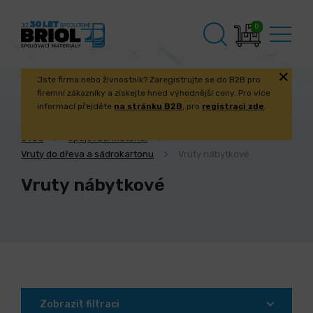
0
Jste firma nebo živnostník? Zaregistrujte se do B2B pro
firemní zákazníky a získejte hned výhodnější ceny. Pro více
informací přejděte
na stránku B2B
, pro
registraci zde
.
Úvod
Spojovací materiál
Vruty do dřeva a sádrokartonu
Vruty nábytkové
Vruty nábytkové
Zobrazit filtraci