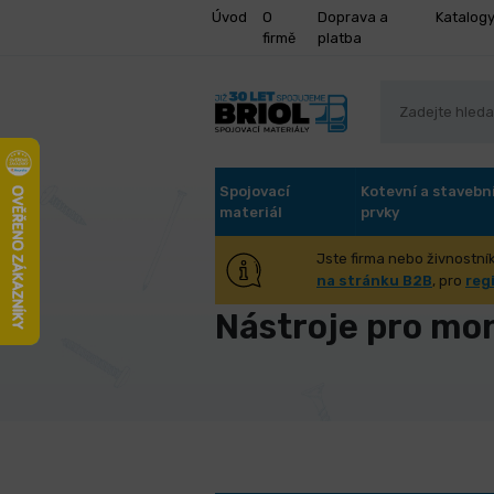
Úvod
O
Doprava a
Katalog
firmě
platba
Spojovací
Kotevní a stavebn
materiál
prvky
Jste firma nebo živnostník
Úvod
Spojovací materiál
Závit
na stránku B2B
, pro
reg
Nástroje pro mo