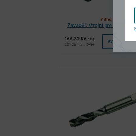
7 dnů
Zavaděč strojní pro vložky V-
166,32 Kč
/ ks
Vybrat varia
201,25 Kč s DPH