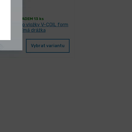
SKLADEM 13 ks
tník STI pro vložky V-COIL form
B přímá drážka
31 Kč
/ ks
Vybrat variantu
4 Kč s DPH