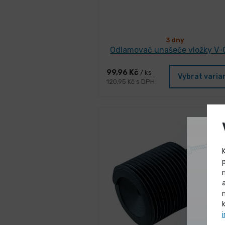
3 dny
Odlamovač unašeče vložky V-
99,96 Kč
/ ks
Vybrat varia
120,95 Kč s DPH