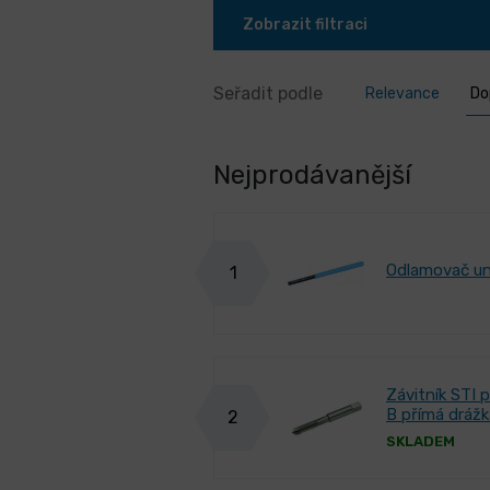
Zobrazit filtraci
Seřadit podle
Relevance
Do
Nejprodávanější
Odlamovač un
1
Závitník STI 
B přímá drážk
2
SKLADEM