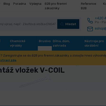
y
Blog
Poradna
Výdejna
B2B pro firemní
Reference
K
zákazníky
B2B
+420 4
Po - Pá
Hledat
eshop@
í
Chemické
Brusivo
Dílna, dům,
Nástroje pro
výrobky
zahrada
obrábění
? Zaregistrujte se do B2B pro firemní zákazníky a získejte hned výhodnějš
ové vložky
Nástroje pro montáž vložek V-COIL
istraci zde
.
ntáž vložek V-COIL