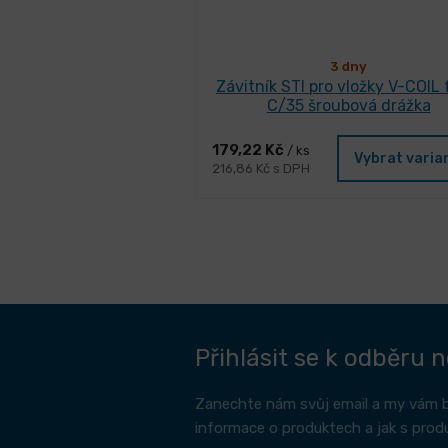
3 dny
Závitník STI pro vložky V-COIL
C/35 šroubová drážka
179,22 Kč
/ ks
Vybrat varia
216,86 Kč s DPH
Přihlásit se k odběru 
Zanechte nám svůj email a my vám 
informace o produktech a jak s prod