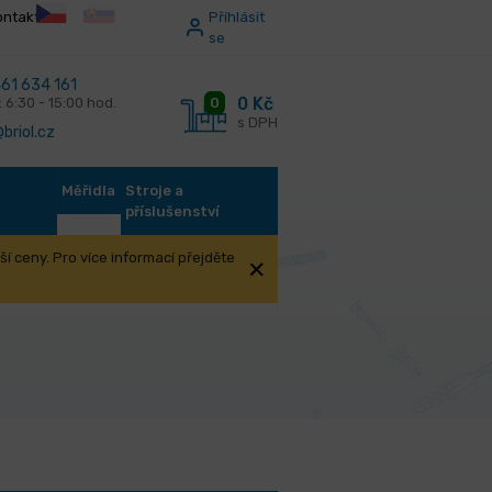
ontakt
Příhlásit
se
61 634 161
0 Kč
0
: 6:30 - 15:00 hod.
s DPH
briol.cz
Měřidla
Stroje a
příslušenství
í ceny. Pro více informací přejděte