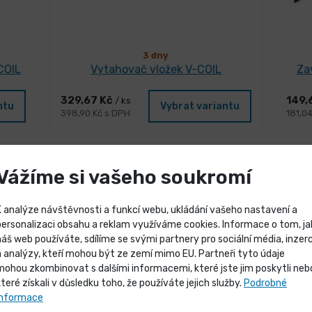
3 dny
COIL
Vytahovač vložek V-COIL
Za
329,67 Kč
149,
/ ks
ntu
Vybrat variantu
398,90 Kč s DPH
181,0
Vážíme si vašeho soukromí
K analýze návštěvnosti a funkcí webu, ukládání vašeho nastavení a
personalizaci obsahu a reklam využíváme cookies. Informace o tom, ja
náš web používáte, sdílíme se svými partnery pro sociální média, inzerc
Výprodej skladových záso
a analýzy, kteří mohou být ze zemí mimo EU. Partneři tyto údaje
mohou zkombinovat s dalšími informacemi, které jste jim poskytli neb
které získali v důsledku toho, že používáte jejich služby.
Podrobné
Vybrané produkty nyní pořídíte za
informace