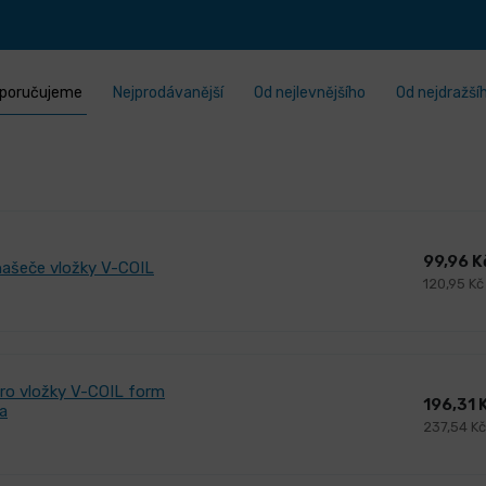
poručujeme
Nejprodávanější
Od nejlevnějšího
Od nejdražší
99,96 
ašeče vložky V-COIL
120,95 Kč
pro vložky V-COIL form
196,31 
a
237,54 K