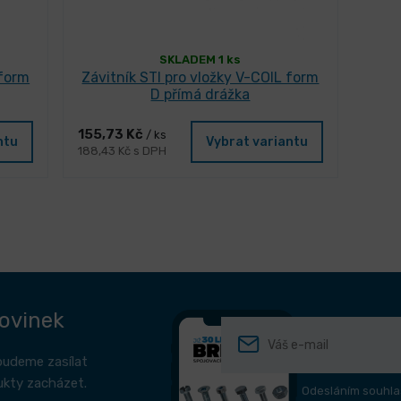
SKLADEM 1 ks
 form
Závitník STI pro vložky V-COIL form
D přímá drážka
155,73 Kč
/ ks
ntu
Vybrat variantu
188,43 Kč s DPH
novinek
budeme zasílat
ukty zacházet.
Odesláním souhla