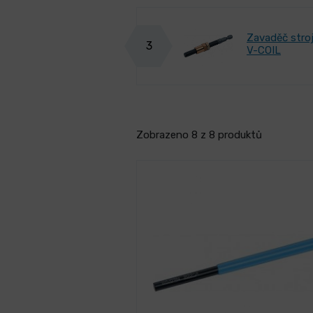
Zavaděč stroj
3
V-COIL
Zobrazeno 8 z 8 produktů