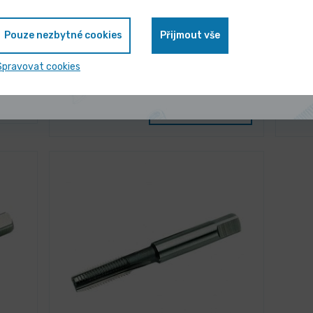
zvýhodněnou cenu
Pouze nezbytné cookies
Přijmout vše
3 dny
COIL
Zavaděč strojní stavitelný pro
Závi
Zobrazit nabídku
Spravovat cookies
vložky V-COIL
ntu
200,88 Kč
196,
/ ks
Vybrat variantu
243,06 Kč s DPH
237,5