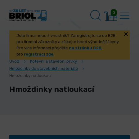
0
Jste firma nebo živnostník? Zaregistrujte se do B2B
pro firemní zákazníky a získejte hned výhodnější ceny.
Pro více informací přejděte
na stránku B2B
,
pro
registraci zde
.
Úvod
Kotevní a stavební prvky
Hmoždinky do stavebních materiálů
Hmoždinky natloukací
Hmoždinky natloukací