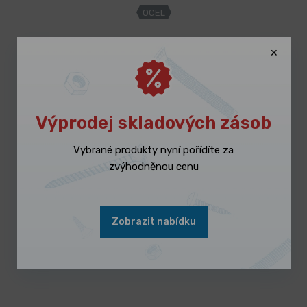
OCEL
Výprodej skladových zásob
Vybrané produkty nyní pořídíte za
zvýhodněnou cenu
SKLADEM 745 ks
Hmoždinka natloukací s plochým límcem
1,075 Kč
/ ks
Vybrat variantu
Zobrazit nabídku
1,301 Kč s DPH
PLAST