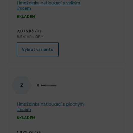
Hmoždinka natloukací s velkým
límcem
SKLADEM
7,075 Kč
/ ks
8,561 Kč s DPH
Vybrat variantu
2
Hmoždinka natloukací s plochým
límcem
SKLADEM
1,075 Kč
/ ks