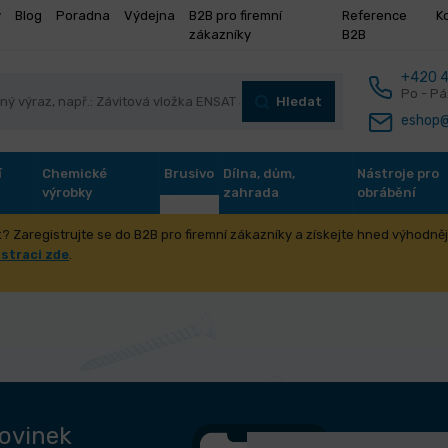
y
Blog
Poradna
Výdejna
B2B pro firemní
Reference
K
zákazníky
B2B
+420 4
Po - Pá
Hledat
eshop@
í
Chemické
Brusivo
Dílna, dům,
Nástroje pro
výrobky
zahrada
obrábění
? Zaregistrujte se do B2B pro firemní zákazníky a získejte hned výhodnějš
istraci zde
.
novinek