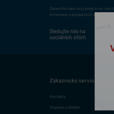
Zanechte nám svůj email a my vám 
informace o produktech a jak s prod
Sledujte nás na
sociálních sítích
Zákaznický servis
Kontakty
Doprava a platba