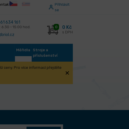
ontakt
Příhlásit
se
61 634 161
0 Kč
0
: 6:30 - 15:00 hod.
s DPH
briol.cz
Měřidla
Stroje a
příslušenství
í ceny. Pro více informací přejděte