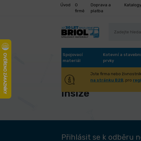
Úvod
O
Doprava a
Katalog
firmě
platba
Spojovací
Kotevní a stavebn
materiál
prvky
Jste firma nebo živnostník
Úvod
Insize
na stránku B2B
, pro
reg
Insize
Přihlásit se k odběru 