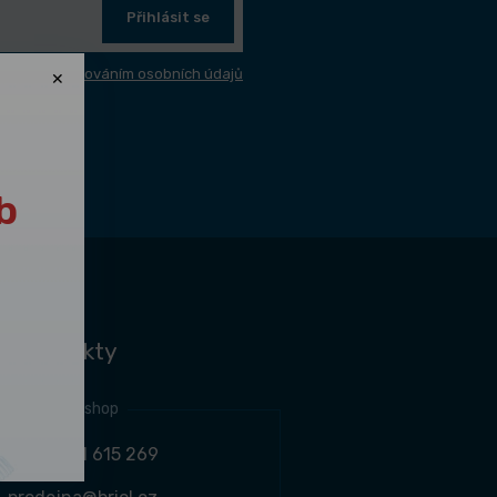
Přihlásit se
sím se
zpracováním osobních údajů
b
é kontakty
jní místo e-shop
+420 461 615 269