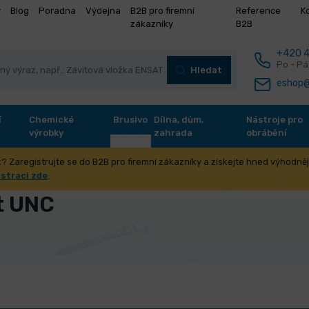
y
Blog
Poradna
Výdejna
B2B pro firemní
Reference
K
zákazníky
B2B
+420 4
Po - Pá
Hledat
eshop@
í
Chemické
Brusivo
Dílna, dům,
Nástroje pro
výrobky
zahrada
obrábění
? Zaregistrujte se do B2B pro firemní zákazníky a získejte hned výhodnějš
stroje pro výrobu závitů
Závitníky strojní
Unifikovaný závit UN
istraci zde
.
t UNC