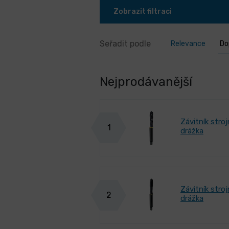
Zobrazit filtraci
Seřadit podle
Relevance
Do
Nejprodávanější
Závitník str
1
drážka
Závitník stro
2
drážka