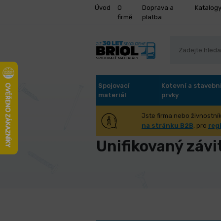
Úvod
O
Doprava a
Katalog
firmě
platba
Spojovací
Kotevní a stavebn
materiál
prvky
Jste firma nebo živnostník
Úvod
Nástroje pro obrábění
Ná
na stránku B2B
, pro
reg
Unifikovaný závi