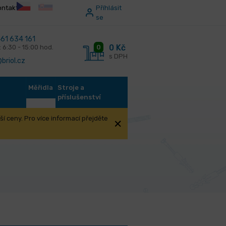
ontakt
Příhlásit
se
61 634 161
0 Kč
0
: 6:30 - 15:00 hod.
s DPH
briol.cz
Měřidla
Stroje a
příslušenství
í ceny. Pro více informací přejděte
C