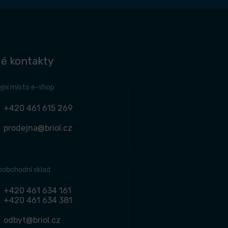
é kontakty
jní místo e-shop
+420 461 615 269
prodejna@briol.cz
oobchodní sklad
+420 461 634 161
+420 461 634 381
odbyt@briol.cz