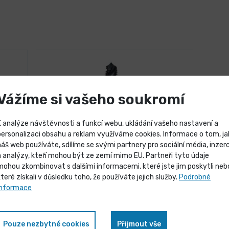
Vážíme si vašeho soukromí
K analýze návštěvnosti a funkcí webu, ukládání vašeho nastavení a
personalizaci obsahu a reklam využíváme cookies. Informace o tom, ja
náš web používáte, sdílíme se svými partnery pro sociální média, inzerc
Výprodej skladových záso
a analýzy, kteří mohou být ze zemí mimo EU. Partneři tyto údaje
mohou zkombinovat s dalšími informacemi, které jste jim poskytli neb
které získali v důsledku toho, že používáte jejich služby.
Podrobné
Vybrané produkty nyní pořídíte za
informace
zvýhodněnou cenu
3 dny
římá
Závitník strojní UNC HSS-E
šroubová drážka
Pouze nezbytné cookies
Přijmout vše