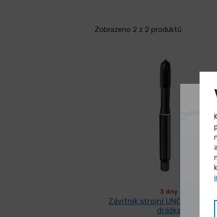
Zobrazeno 2 z 2 produktů
3 dny
Závitník strojní UNC HSS-E p
drážka