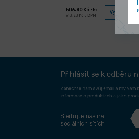
506,80 Kč
/ ks
Vybrat varia
613,23 Kč s DPH
Přihlásit se k odběru 
Zanechte nám svůj email a my vám 
informace o produktech a jak s prod
Sledujte nás na
sociálních sítích