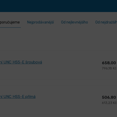
poručujeme
Nejprodávanější
Od nejlevnějšího
Od nejdražší
ojní UNC HSS-E šroubová
658,00
796,18 Kč
jní UNC HSS-E přímá
506,80
613,23 K