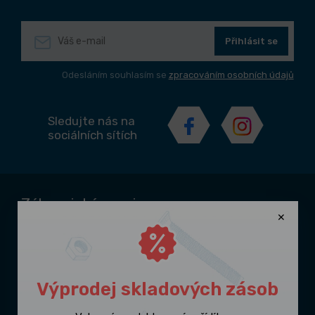
Přihlásit se
Odesláním souhlasím se
zpracováním osobních údajů
Sledujte nás na
sociálních sítích
Zákaznický servis
Kontakty
Doprava a platba
Obchodní podmínky
Výprodej skladových zásob
Odstoupení od smlouvy