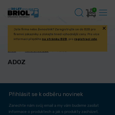
0
Jste firma nebo živnostník? Zaregistrujte se do B2B pro
firemní zákazníky a získejte hned výhodnější ceny. Pro více
informací přejděte
na stránku B2B
, pro
registraci zde
.
Úvod
Reference B2B
ADOZ
ADOZ
Přihlásit se k odběru novinek
Zanechte nám svůj email a my vám budeme zasílat
informace o produktech a jak s produkty zacházet.