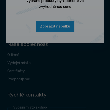
Vybrané produkty nyní pořídíte za
Reklamace zboží
zvýhodněnou cenu
Proč se registrovat
Katalogy ke stažení
Zobrazit nabídku
Zásady zpracování souborů cookies
Naše společnost
O firmě
Výdejní místo
Certifikáty
Podporujeme
Rychlé kontakty
Výdejní místo e-shop