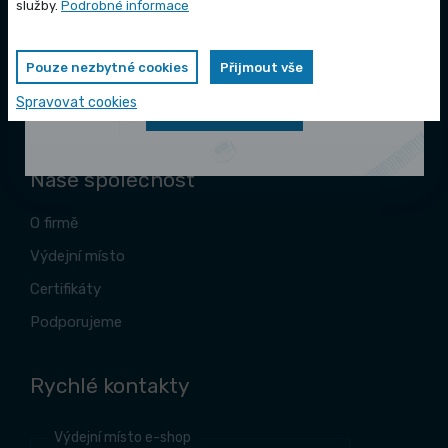
Vybrané produkty nyní pořídíte za
služby.
Podrobné informace
Reklamace zboží
zvýhodněnou cenu
Proč se registrovat
Pouze nezbytné cookies
Přijmout vše
Katalogy ke stažení
Spravovat cookies
Zobrazit nabídku
Zásady zpracování souborů cookies
Naše společnost
O firmě
Výdejní místo
Certifikáty
Podporujeme
Rychlé kontakty
Výdejní místo e-shop