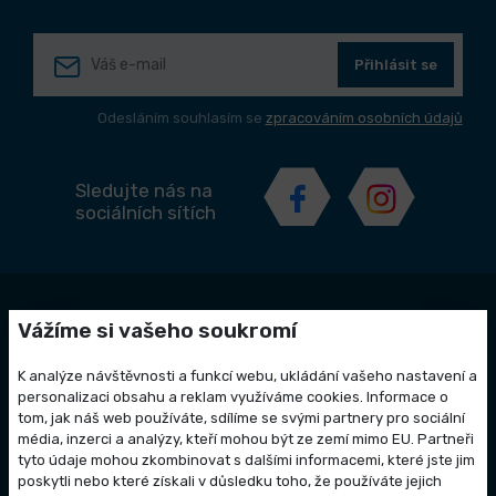
Přihlásit se
Odesláním souhlasím se
zpracováním osobních údajů
Sledujte nás na
sociálních sítích
Zákaznický servis
Vážíme si vašeho soukromí
Kontakty
K analýze návštěvnosti a funkcí webu, ukládání vašeho nastavení a
personalizaci obsahu a reklam využíváme cookies. Informace o
Doprava a platba
tom, jak náš web používáte, sdílíme se svými partnery pro sociální
média, inzerci a analýzy, kteří mohou být ze zemí mimo EU. Partneři
Obchodní podmínky
Výprodej skladových zásob
tyto údaje mohou zkombinovat s dalšími informacemi, které jste jim
Odstoupení od smlouvy
poskytli nebo které získali v důsledku toho, že používáte jejich