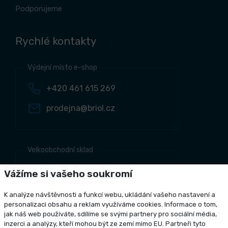
Podporujeme
Rychlé kontakty
Výdejní místo e-shop
+420 461 615 269
prodejna@briol.cz
Velkoobchodní sklad
+420 461 634 161
Vážíme si vašeho soukromí
+420 461 634 381
K analýze návštěvnosti a funkcí webu, ukládání vašeho nastavení a
odbyt@briol.cz
personalizaci obsahu a reklam využíváme cookies. Informace o tom,
jak náš web používáte, sdílíme se svými partnery pro sociální média,
inzerci a analýzy, kteří mohou být ze zemí mimo EU. Partneři tyto