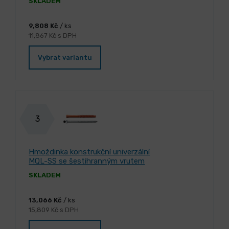
SKLADEM
9,808 Kč
/ ks
11,867 Kč s DPH
Vybrat variantu
3
Hmoždinka konstrukční univerzální
MQL-SS se šestihranným vrutem
SKLADEM
13,066 Kč
/ ks
15,809 Kč s DPH