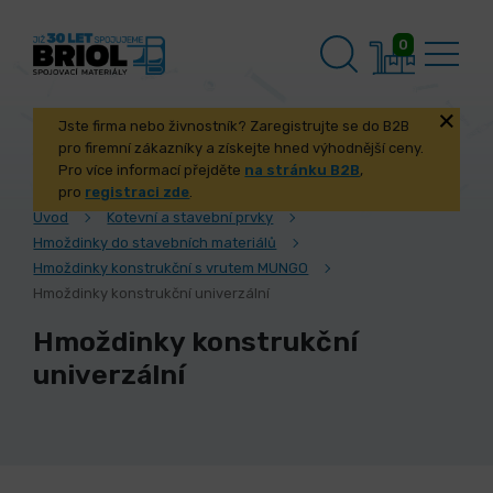
0
Jste firma nebo živnostník? Zaregistrujte se do B2B
pro firemní zákazníky a získejte hned výhodnější ceny.
Pro více informací přejděte
na stránku B2B
,
pro
registraci zde
.
Úvod
Kotevní a stavební prvky
Hmoždinky do stavebních materiálů
Hmoždinky konstrukční s vrutem MUNGO
Hmoždinky konstrukční univerzální
Hmoždinky konstrukční
univerzální