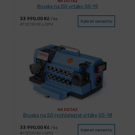
NA DOTAZ
Bruska na DG vrtáky GS-19
33 990,00 Kč
/ ks
Vybrat variantu
41 127,90 Kč s DPH
NA DOTAZ
Bruska na SG rychlořezné vrtáky GS-18
33 990,00 Kč
/ ks
Vybrat variantu
41 127,90 Kč s DPH