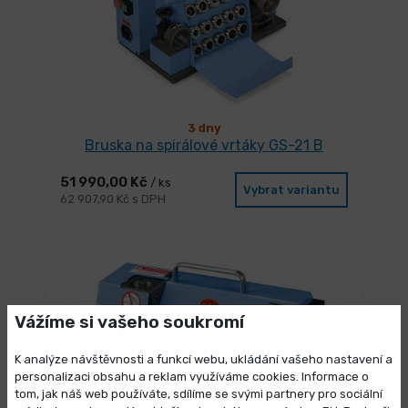
3 dny
Bruska na spirálové vrtáky GS-21 B
51 990,00 Kč
/ ks
Vybrat variantu
62 907,90 Kč s DPH
Vážíme si vašeho soukromí
K analýze návštěvnosti a funkcí webu, ukládání vašeho nastavení a
personalizaci obsahu a reklam využíváme cookies. Informace o
tom, jak náš web používáte, sdílíme se svými partnery pro sociální