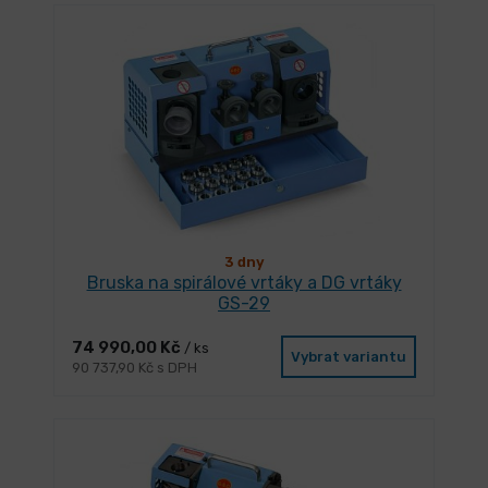
3 dny
Bruska na spirálové vrtáky a DG vrtáky
GS-29
74 990,00 Kč
/ ks
Vybrat variantu
90 737,90 Kč s DPH