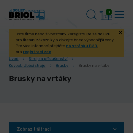
0
Jste firma nebo živnostník? Zaregistrujte se do B2B
pro firemní zákazníky a získejte hned výhodnější ceny.
Pro více informací přejděte
na stránku B2B
,
pro
registraci zde
.
Úvod
Stroje a příslušenství
Kovoobráběcí stroje
Brusky
Brusky na vrtáky
Brusky na vrtáky
Zobrazit filtraci