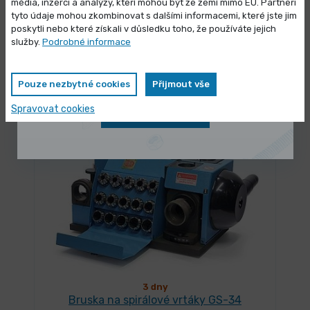
média, inzerci a analýzy, kteří mohou být ze zemí mimo EU. Partneři
Výprodej skladových zásob
tyto údaje mohou zkombinovat s dalšími informacemi, které jste jim
poskytli nebo které získali v důsledku toho, že používáte jejich
NA DOTAZ
Vybrané produkty nyní pořídíte za
služby.
Podrobné informace
Bruska na spirálové vrtáky GS-3
zvýhodněnou cenu
27 990,00 Kč
/ ks
Pouze nezbytné cookies
Přijmout vše
Vybrat variantu
33 867,90 Kč s DPH
Spravovat cookies
Zobrazit nabídku
3 dny
Bruska na spirálové vrtáky GS-34