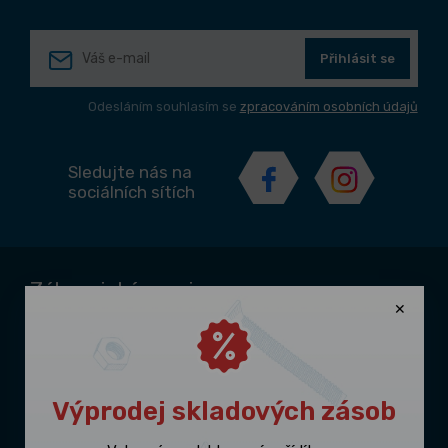
Přihlásit se
Odesláním souhlasím se
zpracováním osobních údajů
Sledujte nás na
sociálních sítích
Zákaznický servis
Kontakty
Doprava a platba
Obchodní podmínky
Výprodej skladových zásob
Odstoupení od smlouvy