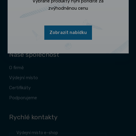
Vybrané produkty nyní pořídíte za
Reklamace zboží
zvýhodněnou cenu
Proč se registrovat
Katalogy ke stažení
Zobrazit nabídku
Zásady zpracování souborů cookies
Naše společnost
O firmě
Výdejní místo
Certifikáty
Podporujeme
Rychlé kontakty
Výdejní místo e-shop