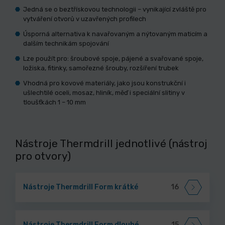
Jedná se o beztřískovou technologii – vynikající zvláště pro
vytváření otvorů v uzavřených profilech
Úsporná alternativa k navařovaným a nýtovaným maticím a
dalším technikám spojování
Lze použít pro: šroubové spoje, pájené a svařované spoje,
ložiska, fitinky, samořezné šrouby, rozšíření trubek
Vhodná pro kovové materiály, jako jsou konstrukční i
ušlechtilé oceli, mosaz, hliník, měď i speciální slitiny v
tloušťkách 1 – 10 mm
Nástroje Thermdrill jednotlivé (nástroj
pro otvory)
Nástroje Thermdrill Form krátké
16
Nástroje Thermdrill Form dlouhé
15