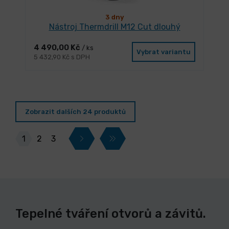
3 dny
Nástroj Thermdrill M12 Cut dlouhý
4 490,00 Kč
/ ks
Vybrat variantu
5 432,90 Kč s DPH
Zobrazit dalších 24 produktů
1
2
3
Tepelné tváření otvorů a závitů.