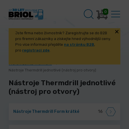
0
Jste firma nebo živnostník? Zaregistrujte se do B2B
pro firemní zákazníky a získejte hned výhodnější ceny.
Pro více informací přejděte
na stránku B2B
,
pro
registraci zde
.
Úvod
Stroje a příslušenství
Tváření závitů Thermdrill
Nástroje Thermdrill jednotlivé (nástroj pro otvory)
Nástroje Thermdrill jednotlivé
(nástroj pro otvory)
Nástroje Thermdrill Form krátké
16