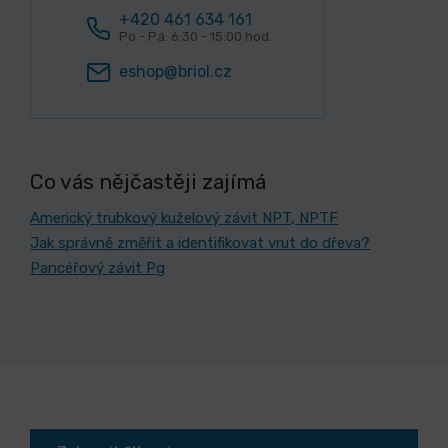
+420 461 634 161
Po - Pá: 6:30 - 15:00 hod.
eshop@briol.cz
Co vás nějčastěji zajímá
Americký trubkový kuželový závit NPT, NPTF
Jak správně změřit a identifikovat vrut do dřeva?
Pancéřový závit Pg