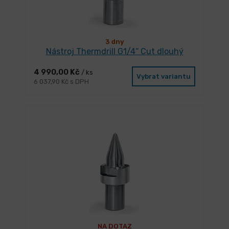
3 dny
Nástroj Thermdrill G1/4“ Cut dlouhý
4 990,00 Kč
/ ks
Vybrat variantu
6 037,90 Kč s DPH
NA DOTAZ