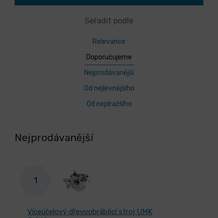
Seřadit podle
Relevance
Doporučujeme
Nejprodávanější
Od nejlevnějšího
Od nejdražšího
Nejprodávanější
1
Víceúčelový dřevoobráběcí stroj UMK