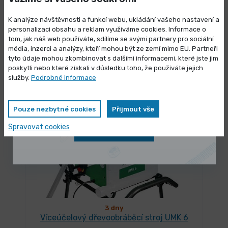
3 dny
K analýze návštěvnosti a funkcí webu, ukládání vašeho nastavení a
Víceúčelový dřevoobráběcí stroj UMK 5-
personalizaci obsahu a reklam využíváme cookies. Informace o
260
tom, jak náš web používáte, sdílíme se svými partnery pro sociální
média, inzerci a analýzy, kteří mohou být ze zemí mimo EU. Partneři
Výprodej skladových zásob
75 990,00 Kč
/ ks
tyto údaje mohou zkombinovat s dalšími informacemi, které jste jim
Vybrat variantu
91 947,90 Kč s DPH
poskytli nebo které získali v důsledku toho, že používáte jejich
Vybrané produkty nyní pořídíte za
služby.
Podrobné informace
zvýhodněnou cenu
-8%
Pouze nezbytné cookies
Přijmout vše
Spravovat cookies
Zobrazit nabídku
3 dny
Víceúčelový dřevoobráběcí stroj UMK 6