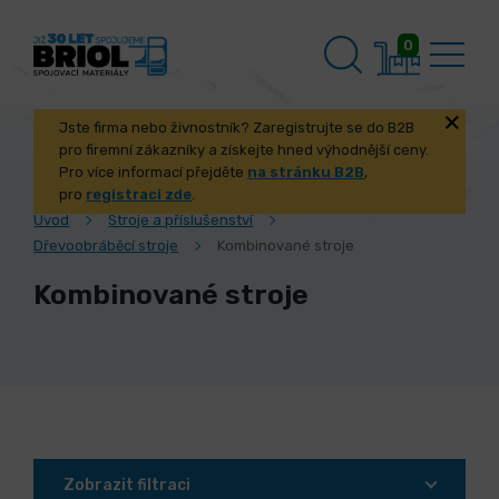
0
Jste firma nebo živnostník? Zaregistrujte se do B2B
pro firemní zákazníky a získejte hned výhodnější ceny.
Pro více informací přejděte
na stránku B2B
,
pro
registraci zde
.
Úvod
Stroje a příslušenství
Dřevoobráběcí stroje
Kombinované stroje
Kombinované stroje
Zobrazit filtraci