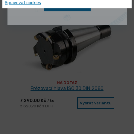
Spravovat cookies
Zobrazit nabídku
NA DOTAZ
Frézovací hlava ISO 30 DIN 2080
7 290,00 Kč
/ ks
Vybrat variantu
8 820,90 Kč s DPH