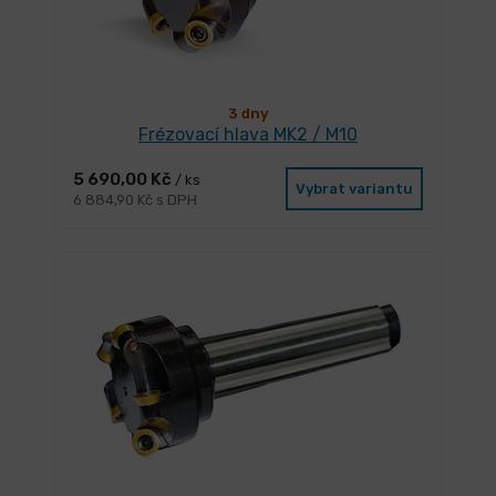
3 dny
Frézovací hlava MK2 / M10
5 690,00 Kč
/ ks
Vybrat variantu
6 884,90 Kč s DPH