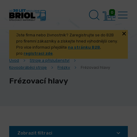
0
Jste firma nebo živnostník? Zaregistrujte se do B2B
pro firemní zákazníky a získejte hned výhodnější ceny.
Pro více informací přejděte
na stránku B2B
,
pro
registraci zde
.
Úvod
Stroje a příslušenství
Kovoobráběcí stroje
Frézky
Frézovací hlavy
Frézovací hlavy
Zobrazit filtraci