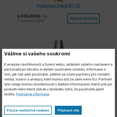
3 dny
Frézovací hlava BT 20
6 390,00 Kč
/ ks
Vybrat variantu
7 731,90 Kč s DPH
Vážíme si vašeho soukromí
K analýze návštěvnosti a funkcí webu, ukládání vašeho nastavení a
personalizaci obsahu a reklam využíváme cookies. Informace o
tom, jak náš web používáte, sdílíme se svými partnery pro sociální
média, inzerci a analýzy, kteří mohou být ze zemí mimo EU. Partneři
Výprodej skladových zásob
tyto údaje mohou zkombinovat s dalšími informacemi, které jste jim
poskytli nebo které získali v důsledku toho, že používáte jejich
Vybrané produkty nyní pořídíte za
služby.
Podrobné informace
3 dny
zvýhodněnou cenu
Frézovací hlava BT 30
7 290,00 Kč
Pouze nezbytné cookies
Přijmout vše
/ ks
Vybrat variantu
8 820,90 Kč s DPH