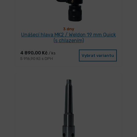
3 dny
Unášecí hlava MK2 / Weldon 19 mm Quick
(s chlazením)
4 890,00 Kč
/ ks
Vybrat variantu
5 916,90 Kč s DPH