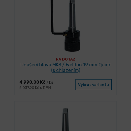
NA DOTAZ
Unášecí hlava MK3 / Weldon 19 mm Quick
(s chlazením)
4 990,00 Kč
/ ks
Vybrat variantu
6 037,90 Kč s DPH