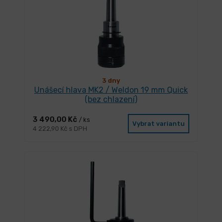
3 dny
Unášecí hlava MK2 / Weldon 19 mm Quick
(bez chlazení)
3 490,00 Kč
/ ks
Vybrat variantu
4 222,90 Kč s DPH