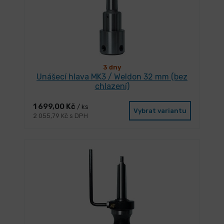
3 dny
Unášecí hlava MK3 / Weldon 32 mm (bez
chlazení)
1 699,00 Kč
/ ks
Vybrat variantu
2 055,79 Kč s DPH