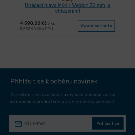
Unášecí hlava MK4 / Weldon 32 mm (s
chlazením)
4 590,00 Kč
/ ks
Vybrat variantu
5 553,90 Kč s DPH
Přihlásit se k odběru novinek
Zanechte nám svůj email a my vám budeme zasílat
informace o produktech a jak s produkty zacházet.
Přihlásit se