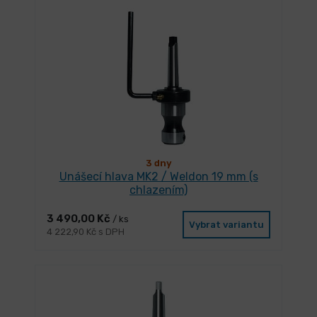
3 dny
Unášecí hlava MK2 / Weldon 19 mm (s
chlazením)
3 490,00 Kč
/ ks
Vybrat variantu
4 222,90 Kč s DPH