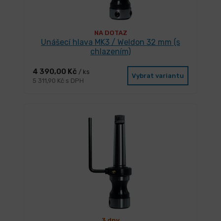
NA DOTAZ
Unášecí hlava MK3 / Weldon 32 mm (s
chlazením)
4 390,00 Kč
/ ks
Vybrat variantu
5 311,90 Kč s DPH
3 dny