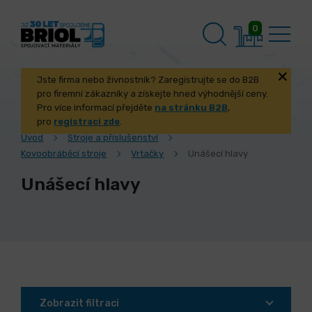
0
Jste firma nebo živnostník? Zaregistrujte se do B2B
pro firemní zákazníky a získejte hned výhodnější ceny.
Pro více informací přejděte
na stránku B2B
,
pro
registraci zde
.
Úvod
Stroje a příslušenství
Kovoobráběcí stroje
Vrtačky
Unášecí hlavy
Unášecí hlavy
Zobrazit filtraci