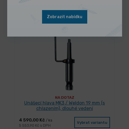
3 790,00 Kč
/ ks
Vybrat variantu
4 585,90 Kč s DPH
Zobrazit nabídku
NA DOTAZ
Unášecí hlava MK3 / Weldon 19 mm (s
chlazením), dlouhé vedení
4 590,00 Kč
/ ks
Vybrat variantu
5 553,90 Kč s DPH