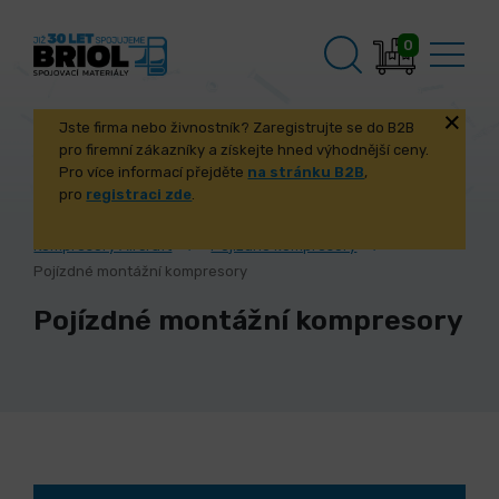
0
Jste firma nebo živnostník? Zaregistrujte se do B2B
pro firemní zákazníky a získejte hned výhodnější ceny.
Pro více informací přejděte
na stránku B2B
,
pro
registraci zde
.
Úvod
Stroje a příslušenství
Kompresory Aircraft
Pojízdné kompresory
Pojízdné montážní kompresory
Pojízdné montážní kompresory