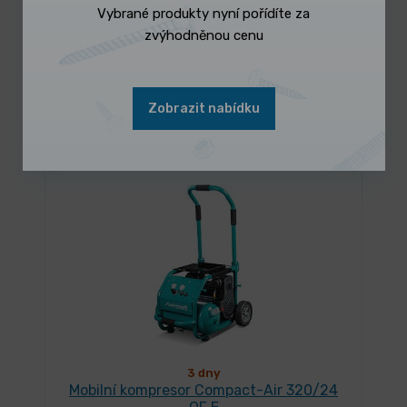
Vybrané produkty nyní pořídíte za
zvýhodněnou cenu
3 dny
Mobilní kompresor Compact-Air 311/20 E
12 990,00 Kč
/ ks
Vybrat variantu
Zobrazit nabídku
15 717,90 Kč s DPH
3 dny
Mobilní kompresor Compact-Air 320/24