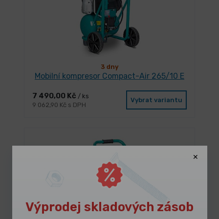
3 dny
Mobilní kompresor Compact-Air 265/10 E
7 490,00 Kč
/ ks
Vybrat variantu
9 062,90 Kč s DPH
Výprodej skladových zásob