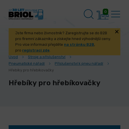
0
Jste firma nebo živnostník? Zaregistrujte se do B2B
pro firemní zákazníky a získejte hned výhodnější ceny.
Pro více informací přejděte
na stránku B2B
,
pro
registraci zde
.
Úvod
Stroje a příslušenství
Pneumatické nářadí
Příslušenství k pneu nářadí
Hřebíky pro hřebíkovačky
Hřebíky pro hřebíkovačky