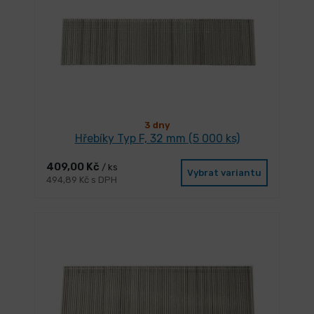
3 dny
Hřebíky Typ F, 32 mm (5 000 ks)
409,00 Kč
/ ks
Vybrat variantu
494,89 Kč s DPH