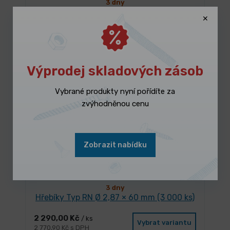
3 dny
Hřebíky Typ F, 50 mm (5 000 ks)
569,00 Kč
/ ks
Vybrat variantu
688,49 Kč s DPH
Výprodej skladových zásob
Vybrané produkty nyní pořídíte za
zvýhodněnou cenu
Zobrazit nabídku
3 dny
Hřebíky Typ RN Ø 2,87 × 60 mm (3 000 ks)
2 290,00 Kč
/ ks
Vybrat variantu
2 770,90 Kč s DPH