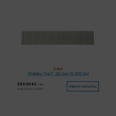
3 dny
Hřebíky Typ F, 25 mm (5 000 ks)
359,00 Kč
/ ks
Vybrat variantu
434,39 Kč s DPH