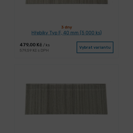
3 dny
Hřebíky Typ F, 40 mm (5 000 ks)
479,00 Kč
/ ks
Vybrat variantu
579,59 Kč s DPH