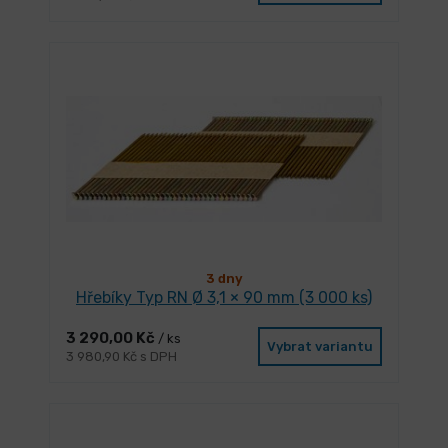
3 dny
Hřebíky Typ RN Ø 3,1 × 90 mm (3 000 ks)
3 290,00 Kč
/ ks
Vybrat variantu
3 980,90 Kč s DPH