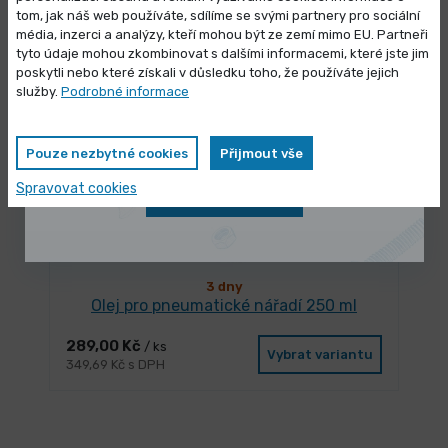
373,89 Kč s DPH
tom, jak náš web používáte, sdílíme se svými partnery pro sociální
média, inzerci a analýzy, kteří mohou být ze zemí mimo EU. Partneři
Výprodej skladových zásob
tyto údaje mohou zkombinovat s dalšími informacemi, které jste jim
poskytli nebo které získali v důsledku toho, že používáte jejich
Vybrané produkty nyní pořídíte za
služby.
Podrobné informace
zvýhodněnou cenu
Pouze nezbytné cookies
Přijmout vše
Spravovat cookies
Zobrazit nabídku
3 dny
Olej pro pneumatické nářadí 250 ml
289,00 Kč
/ ks
Vybrat variantu
349,69 Kč s DPH