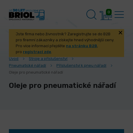
0
Jste firma nebo živnostník? Zaregistrujte se do B2B
pro firemní zákazníky a získejte hned výhodnější ceny.
Pro více informací přejděte
na stránku B2B
,
pro
registraci zde
.
Úvod
Stroje a příslušenství
Pneumatické nářadí
Příslušenství k pneu nářadí
Oleje pro pneumatické nářadí
Oleje pro pneumatické nářadí