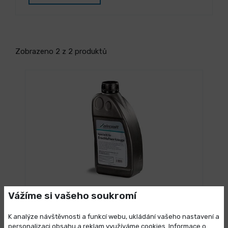
Zobrazeno 2 z 2 produktů
3 dny
Vážíme si vašeho soukromí
Olej pro pneumatické nářadí 1 l
K analýze návštěvnosti a funkcí webu, ukládání vašeho nastavení a
309,00 Kč
/ ks
Vybrat variantu
personalizaci obsahu a reklam využíváme cookies. Informace o