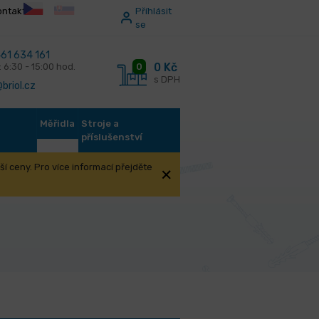
ontakt
Příhlásit
se
61 634 161
0 Kč
0
: 6:30 - 15:00 hod.
s DPH
briol.cz
Měřidla
Stroje a
příslušenství
í ceny. Pro více informací přejděte