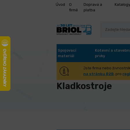
Úvod
O
Doprava a
Katalog
firmě
platba
Spojovací
Kotevní a stavebn
materiál
prvky
Jste firma nebo živnostník
Úvod
Stroje a příslušenství
Man
na stránku B2B
, pro
reg
Kladkostroje