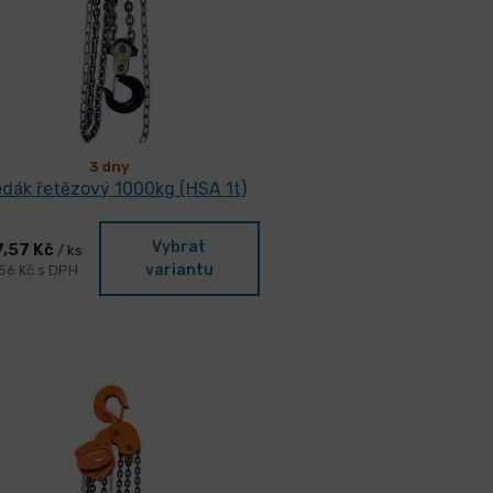
3 dny
dák řetězový 1000kg (HSA 1t)
Vybrat
7,57 Kč
/ ks
variantu
,56 Kč s DPH