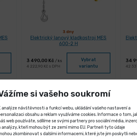
3 dny
 MES
Elektrický lanový kladkostroj MES
Elek
600-2 H
Vybrat
3 490,00 Kč
34 9
/ ks
variantu
4 222,90 Kč s DPH
42 33
Vážíme si vašeho soukromí
K analýze návštěvnosti a funkcí webu, ukládání vašeho nastavení a
personalizaci obsahu a reklam využíváme cookies. Informace o tom, ja
náš web používáte, sdílíme se svými partnery pro sociální média, inzerc
Výprodej skladových záso
a analýzy, kteří mohou být ze zemí mimo EU. Partneři tyto údaje
mohou zkombinovat s dalšími informacemi, které jste jim poskytli neb