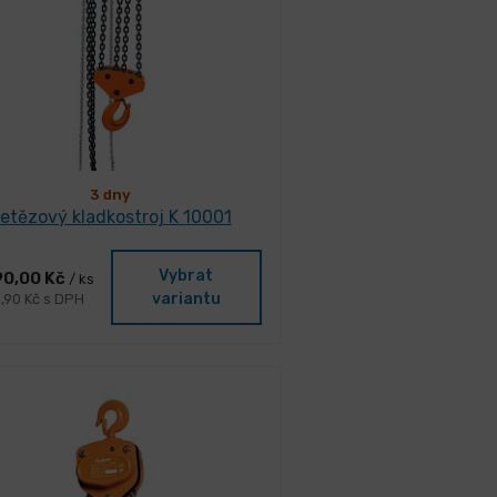
3 dny
etězový kladkostroj K 10001
Vybrat
90,00 Kč
/ ks
variantu
3,90 Kč s DPH