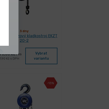
3 dny
trický řetězový kladkostroj EKZT
20-2
Vybrat
90,00 Kč
/ ks
variantu
7,90 Kč s DPH
-13%