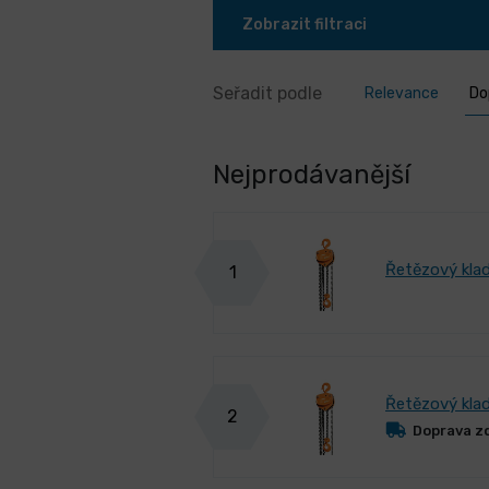
Zobrazit filtraci
Seřadit podle
Relevance
Do
Nejprodávanější
Řetězový klad
1
Řetězový klad
2
Doprava z