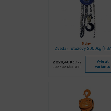
3 dny
Zvedák řetězový 2000kg (HSA
Vybrat
2 220,40 Kč
/ ks
variantu
2 686,68 Kč s DPH