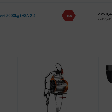
2 220,
ový 2000kg (HSA 2t)
-13%
2 686,68