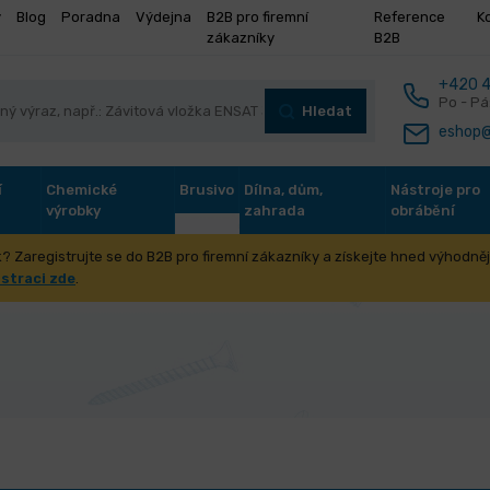
y
Blog
Poradna
Výdejna
B2B pro firemní
Reference
K
zákazníky
B2B
+420 4
Po - Pá
Hledat
eshop@
í
Chemické
Brusivo
Dílna, dům,
Nástroje pro
výrobky
zahrada
obrábění
? Zaregistrujte se do B2B pro firemní zákazníky a získejte hned výhodnějš
ipulační technika
Kladkostroje
istraci zde
.