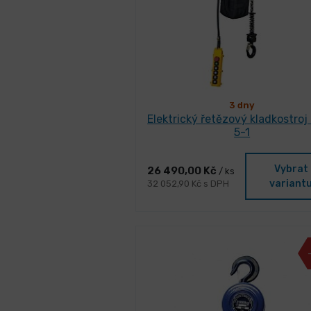
3 dny
Elektrický řetězový kladkostroj
5-1
Vybrat
26 490,00 Kč
/ ks
variant
32 052,90 Kč s DPH