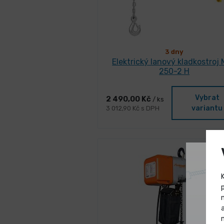
3 dny
Elektrický lanový kladkostroj
250-2 H
Vybrat
2 490,00 Kč
/ ks
variantu
3 012,90 Kč s DPH