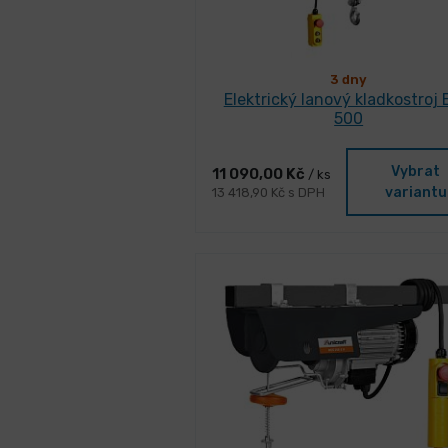
3 dny
Elektrický lanový kladkostroj
500
Vybrat
11 090,00 Kč
/ ks
variantu
13 418,90 Kč s DPH