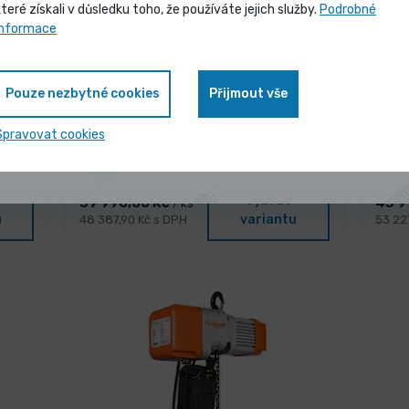
které získali v důsledku toho, že používáte jejich služby.
Podrobné
Vybrané produkty nyní pořídíte za
informace
zvýhodněnou cenu
Pouze nezbytné cookies
Přijmout vše
3 dny
Zobrazit nabídku
 EKZT
Elektrický řetězový kladkostroj EKZT
Elek
Spravovat cookies
20-1
Vybrat
39 990,00 Kč
43 9
/ ks
u
variantu
48 387,90 Kč s DPH
53 22