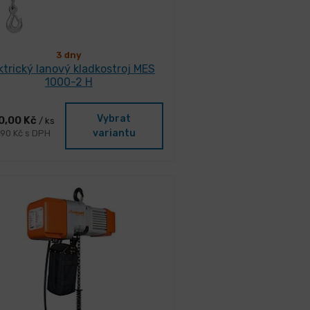
3 dny
ktrický lanový kladkostroj MES
1000-2 H
Vybrat
0,00 Kč
/ ks
variantu
,90 Kč s DPH