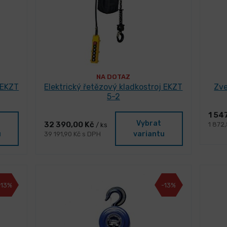
NA DOTAZ
 EKZT
Elektrický řetězový kladkostroj EKZT
Zve
5-2
1 54
Vybrat
32 390,00 Kč
1 872
/ ks
u
variantu
39 191,90 Kč s DPH
-13%
-13%