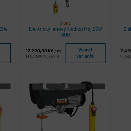
3 dny
 ESW
Elektrický lanový kladkostroj ESW
Ele
800
Vybrat
12 290,00 Kč
7 49
/ ks
variantu
14 870,90 Kč s DPH
9 062