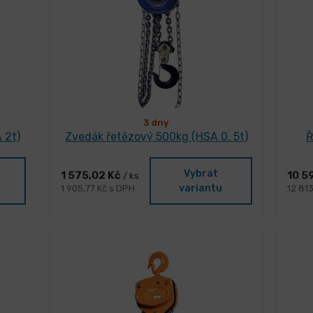
3 dny
 2t)
Zvedák řetězový 500kg (HSA 0. 5t)
Ř
Vybrat
1 575,02 Kč
10 5
/ ks
variantu
1 905,77 Kč s DPH
12 81