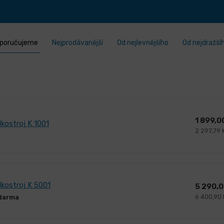
poručujeme
Nejprodávanější
Od nejlevnějšího
Od nejdražší
1 899,0
kostroj K 1001
2 297,79 
kostroj K 5001
5 290,
6 400,90
darma