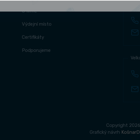
Výde
O firmě
Výdejní místo
Certifikáty
Podporujeme
Velk
Copyright 2026 
Grafický návrh
KošnarD