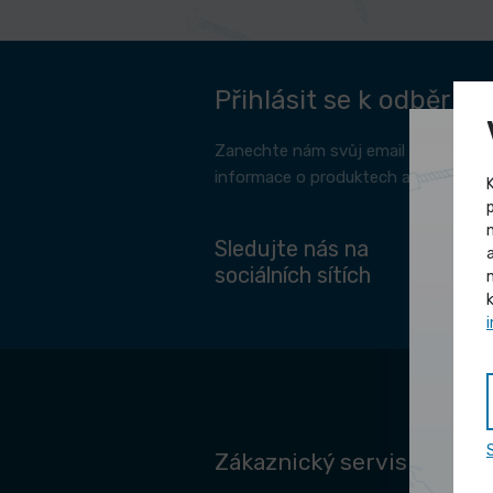
Přihlásit se k odběru 
Zanechte nám svůj email a my vám 
informace o produktech a jak s prod
Sledujte nás na
sociálních sítích
Zákaznický servis