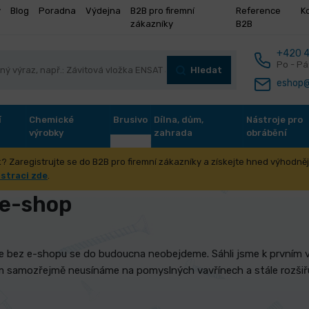
y
Blog
Poradna
Výdejna
B2B pro firemní
Reference
K
zákazníky
B2B
+420 4
Po - Pá
Hledat
eshop@
í
Chemické
Brusivo
Dílna, dům,
Nástroje pro
výrobky
zahrada
obrábění
? Zaregistrujte se do B2B pro firemní zákazníky a získejte hned výhodnějš
e-shop
istraci zde
.
 e-shop
, že bez e-shopu se do budoucna neobejdeme. Sáhli jsme k první
tím samozřejmě neusínáme na pomyslných vavřínech a stále rozši