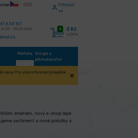
ontakt
Příhlásit
se
61 634 161
0 Kč
0
: 6:30 - 15:00 hod.
s DPH
briol.cz
Měřidla
Stroje a
příslušenství
í ceny. Pro více informací přejděte
m větším změnám, nový e-shop lépe
řujeme sortiment o nové položky a