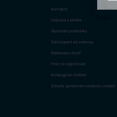
Kontakty
Doprava a platba
Obchodní podmínky
Odstoupení od smlouvy
Reklamace zboží
Proč se registrovat
Katalogy ke stažení
Zásady zpracování souborů cookies