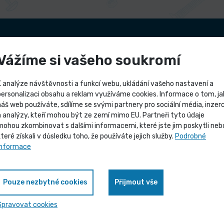
novinek
Vážíme si vašeho soukromí
budeme zasílat
ukty zacházet.
K analýze návštěvnosti a funkcí webu, ukládání vašeho nastavení a
Odesláním souhla
personalizaci obsahu a reklam využíváme cookies. Informace o tom, ja
náš web používáte, sdílíme se svými partnery pro sociální média, inzerc
Výprodej skladových záso
a analýzy, kteří mohou být ze zemí mimo EU. Partneři tyto údaje
mohou zkombinovat s dalšími informacemi, které jste jim poskytli neb
které získali v důsledku toho, že používáte jejich služby.
Podrobné
Vybrané produkty nyní pořídíte za
informace
zvýhodněnou cenu
Pouze nezbytné cookies
Přijmout vše
Zobrazit nabídku
Spravovat cookies
Naše společnost
Rychl