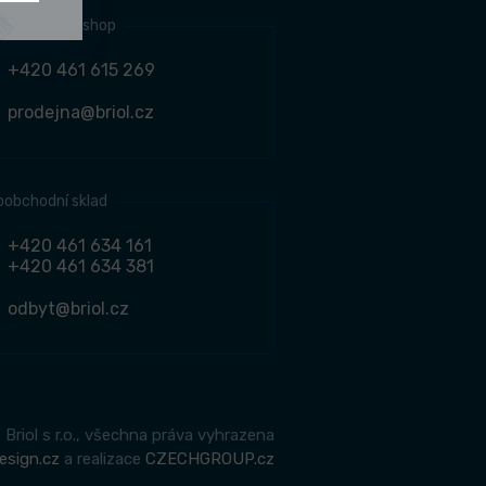
jní místo e-shop
+420 461 615 269
prodejna@briol.cz
oobchodní sklad
+420 461 634 161
+420 461 634 381
odbyt@briol.cz
Briol s r.o., všechna práva vyhrazena
esign.cz
a realizace
CZECHGROUP.cz