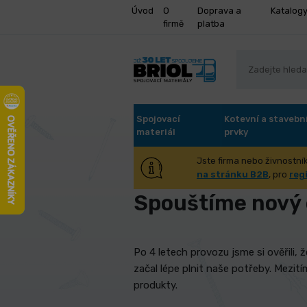
Úvod
O
Doprava a
Katalog
firmě
platba
Spojovací
Kotevní a stavebn
materiál
prvky
Jste firma nebo živnostník
Úvod
O firmě
Spouštíme nový 
na stránku B2B
, pro
reg
Spouštíme nový
Po 4 letech provozu jsme si ověřili
začal lépe plnit naše potřeby. Mezi
produkty.