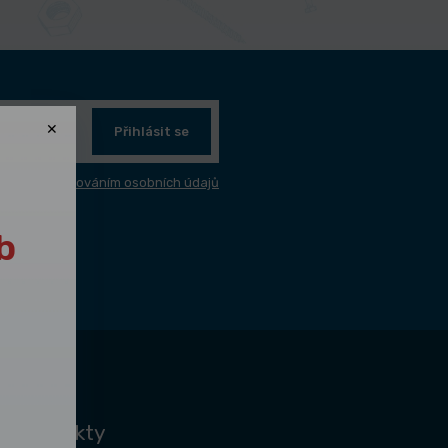
Přihlásit se
sím se
zpracováním osobních údajů
b
é kontakty