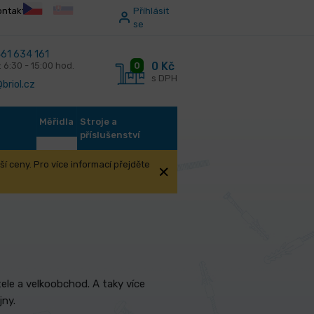
ontakt
Příhlásit
se
61 634 161
0 Kč
0
: 6:30 - 15:00 hod.
s DPH
briol.cz
Měřidla
Stroje a
příslušenství
í ceny. Pro více informací přejděte
le a velkoobchod. A taky více
jny.