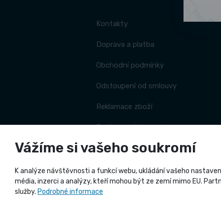
Kontakty
Doprava a platba
Obchodní podmínky
Odstoupení od smlouvy
Reklamace zboží
Proč se registrovat
Vážíme si vašeho soukromí
Katalogy ke stažení
Zásady zpracování souborů cookies
K analýze návštěvnosti a funkcí webu, ukládání vašeho nastavení
média, inzerci a analýzy, kteří mohou být ze zemí mimo EU. Partne
služby.
Podrobné informace