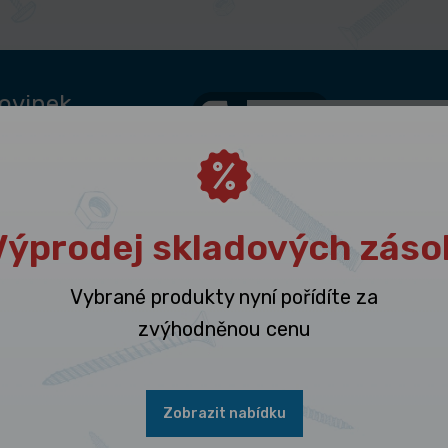
novinek
budeme zasílat
ukty zacházet.
Odesláním souhla
Výprodej skladových záso
Vybrané produkty nyní pořídíte za
zvýhodněnou cenu
Zobrazit nabídku
Naše společnost
Rychl