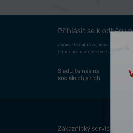
Přihlásit se k odběru 
Zanechte nám svůj email a my vám 
informace o produktech a jak s prod
Sledujte nás na
sociálních sítích
Zákaznický servis