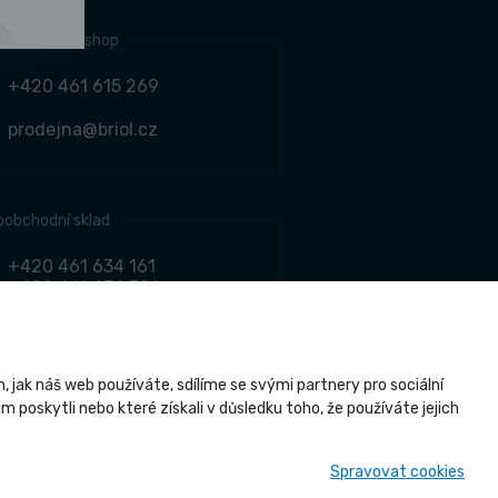
jní místo e-shop
+420 461 615 269
prodejna@briol.cz
oobchodní sklad
+420 461 634 161
+420 461 634 381
odbyt@briol.cz
jak náš web používáte, sdílíme se svými partnery pro sociální
 poskytli nebo které získali v důsledku toho, že používáte jejich
Briol s r.o., všechna práva vyhrazena
Spravovat cookies
esign.cz
a realizace
CZECHGROUP.cz