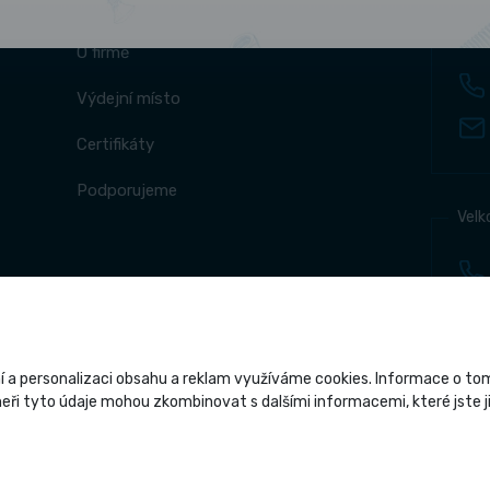
Výde
O firmě
Výdejní místo
Certifikáty
Podporujeme
Velk
 a personalizaci obsahu a reklam využíváme cookies. Informace o tom, 
ři tyto údaje mohou zkombinovat s dalšími informacemi, které jste jim
Copyright 2026 
Grafický návrh
KošnarD