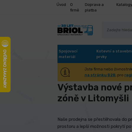
Úvod
O
Doprava a
Katalog
firmě
platba
Spojovací
Kotevní a stavebn
materiál
prvky
Jste firma nebo živnostník
Úvod
O firmě
Výstavba nové pr
na stránku B2B
, pro
reg
Výstavba nové p
zóně v Litomyšli
Naše prodejna se přestěhovala do p
prostoru a lepší možnosti pokrytí po