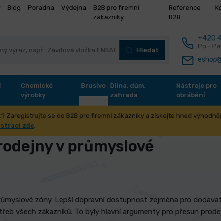
y
Blog
Poradna
Výdejna
B2B pro firemní
Reference
K
zákazníky
B2B
+420 4
Po - Pá
Hledat
eshop@
í
Chemické
Brusivo
Dílna, dům,
Nástroje pro
výrobky
zahrada
obrábění
? Zaregistrujte se do B2B pro firemní zákazníky a získejte hned výhodnějš
odejny v průmyslové zóně v Litomyšli
istraci zde
.
rodejny v průmyslové
růmyslové zóny. Lepší dopravní dostupnost zejména pro dodavate
třeb všech zákazníků. To byly hlavní argumenty pro přesun prode