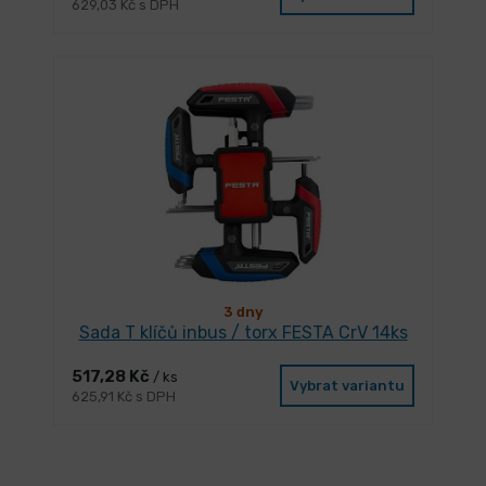
629,03 Kč s DPH
3 dny
Sada T klíčů inbus / torx FESTA CrV 14ks
517,28 Kč
/ ks
Vybrat variantu
625,91 Kč s DPH