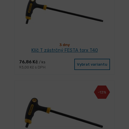
3 dny
Klíč T zástrčný FESTA torx T40
76,86 Kč
/ ks
Vybrat variantu
93,00 Kč s DPH
-13%