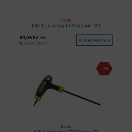
3 dny
Klíč T zástrčný FESTA torx T50
89,06 Kč
/ ks
Vybrat variantu
107,76 Kč s DPH
-13%
3 dny