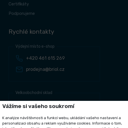
Certifikáty
Podporujeme
Rychlé kontakty
Výdejní místo e-shop
+420 461 615 269
prodejna@briol.cz
Velkoobchodní sklad
+420 461 634 161
Vážíme si vašeho soukromí
+420 461 634 381
K analýze návštěvnosti a funkcí webu, ukládání vašeho nastavení a
odbyt@briol.cz
personalizaci obsahu a reklam využíváme cookies. Informace o tom,