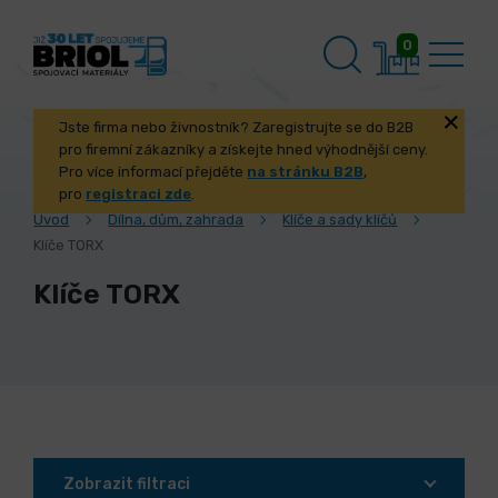
0
Jste firma nebo živnostník? Zaregistrujte se do B2B
pro firemní zákazníky a získejte hned výhodnější ceny.
Pro více informací přejděte
na stránku B2B
,
pro
registraci zde
.
Úvod
Dílna, dům, zahrada
Klíče a sady klíčů
Klíče TORX
Klíče TORX
Zobrazit filtraci