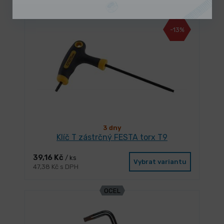
-13%
3 dny
Klíč T zástrčný FESTA torx T9
39,16 Kč
/ ks
Vybrat variantu
47,38 Kč s DPH
OCEL