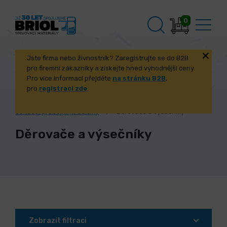
0
Jste firma nebo živnostník? Zaregistrujte se do B2B
pro firemní zákazníky a získejte hned výhodnější ceny.
Pro více informací přejděte
na stránku B2B
,
pro
registraci zde
.
Úvod
Dílna, dům, zahrada
Sekáče, průbojníky, důlčíky
Děrovače a výsečníky
Děrovače a výsečníky
Zobrazit filtraci