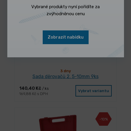
Vybrané produkty nyní pořídíte za
zvýhodněnou cenu
-12%
Zobrazit nabídku
3 dny
Sada děrovačů 2. 5-10mm 9ks
140,40 Kč
/ ks
Vybrat variantu
169,88 Kč s DPH
-10%