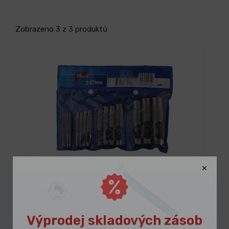
Zobrazeno 3 z 3 produktů
SKLADEM 4 ks
Sada děrovačů 2-22mm 15ks
352,46 Kč
/ ks
Vybrat variantu
426,48 Kč s DPH
Výprodej skladových zásob