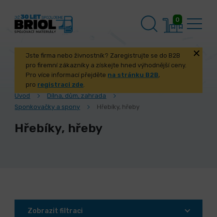
0
Jste firma nebo živnostník? Zaregistrujte se do B2B
pro firemní zákazníky a získejte hned výhodnější ceny.
Pro více informací přejděte
na stránku B2B
,
pro
registraci zde
.
Úvod
Dílna, dům, zahrada
Sponkovačky a spony
Hřebíky, hřeby
Hřebíky, hřeby
Zobrazit filtraci