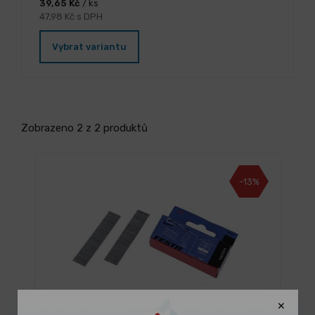
39,65 Kč
/ ks
47,98 Kč s DPH
Vybrat variantu
Zobrazeno 2 z 2 produktů
-13%