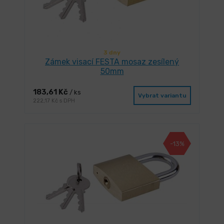
3 dny
Zámek visací FESTA mosaz zesílený
50mm
183,61 Kč
/ ks
Vybrat variantu
222,17 Kč s DPH
-13%