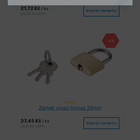
21,72 Kč
/ ks
Vybrat variantu
26,28 Kč s DPH
-6%
3 dny
Zámek visací mosaz 25mm
27,45 Kč
/ ks
Vybrat variantu
33,21 Kč s DPH