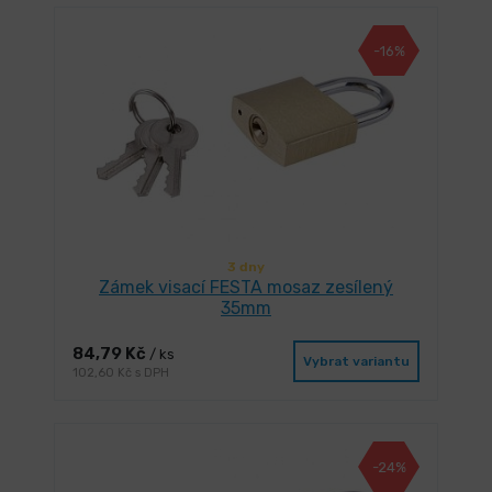
-16%
3 dny
Zámek visací FESTA mosaz zesílený
35mm
84,79 Kč
/ ks
Vybrat variantu
102,60 Kč s DPH
-24%