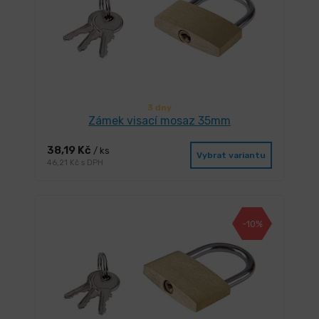
3 dny
Zámek visací mosaz 35mm
38,19 Kč
/ ks
Vybrat variantu
46,21 Kč s DPH
-10%