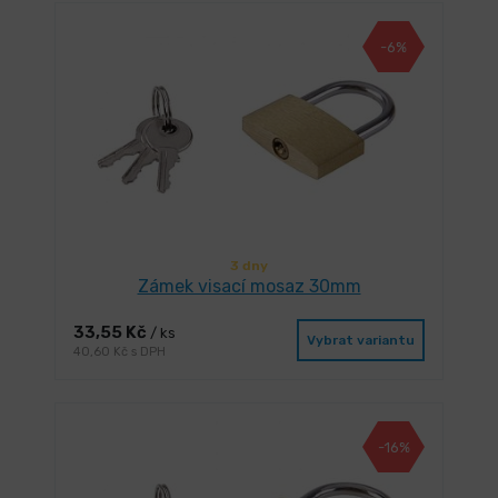
-6%
3 dny
Zámek visací mosaz 30mm
33,55 Kč
/ ks
Vybrat variantu
40,60 Kč s DPH
-16%