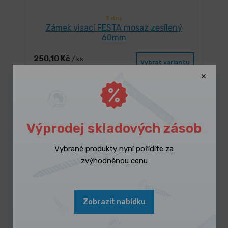
3 dny
Zámek visací FESTA mosaz zesílený
60mm
250,10 Kč
/ ks
Vybrat variantu
302,62 Kč s DPH
-14%
Výprodej skladových zásob
Vybrané produkty nyní pořídíte za
zvýhodněnou cenu
Zobrazit nabídku
3 dny
Zámek visací mosaz 20mm