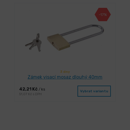
-17%
3 dny
Zámek visací mosaz dlouhý 40mm
42,21 Kč
/ ks
Vybrat variantu
51,07 Kč s DPH