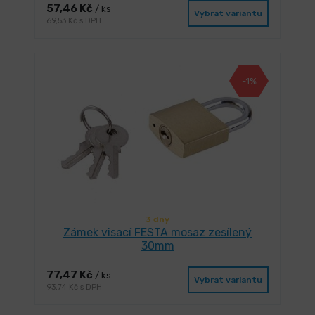
57,46 Kč
/ ks
Vybrat variantu
69,53 Kč s DPH
-1%
3 dny
Zámek visací FESTA mosaz zesílený
30mm
77,47 Kč
/ ks
Vybrat variantu
93,74 Kč s DPH