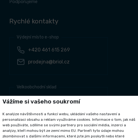
Podporujeme
Rychlé kontakty
Výdejní místo e-shop
+420 461 615 269
prodejna@briol.cz
Velkoobchodní sklad
+420 461 634 161
Vážíme si vašeho soukromí
+420 461 634 381
K analýze návštěvnosti a funkcí webu, ukládání vašeho nastavení a
odbyt@briol.cz
personalizaci obsahu a reklam využíváme cookies. Informace o tom, jak náš
web používáte, sdílíme se svými partnery pro sociální média, inzerci a
analýzy, kteří mohou být ze zemí mimo EU. Partneři tyto údaje mohou
zkombinovat s dalšími informacemi, které jste jim poskytli nebo které