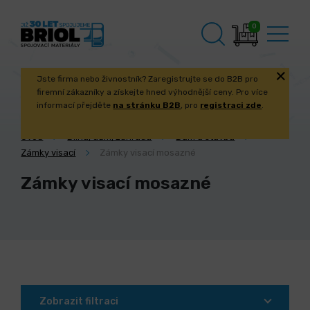
0
Jste firma nebo živnostník? Zaregistrujte se do B2B pro
firemní zákazníky a získejte hned výhodnější ceny. Pro více
informací přejděte
na stránku B2B
, pro
registraci zde
.
Úvod
Dílna, dům, zahrada
Dům a stavba
Zámky visací
Zámky visací mosazné
Zámky visací mosazné
Zobrazit filtraci