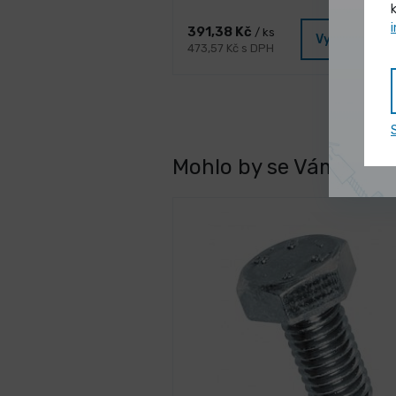
391,38 Kč
/ ks
Vybrat vari
473,57 Kč s DPH
Mohlo by se Vám líbit