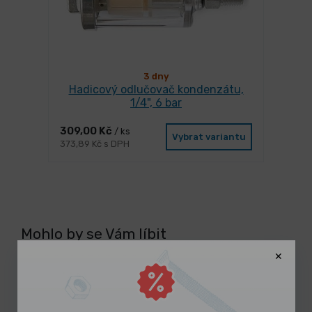
3 dny
Hadicový odlučovač kondenzátu,
1/4", 6 bar
309,00 Kč
/ ks
Vybrat variantu
373,89 Kč s DPH
Mohlo by se Vám líbit