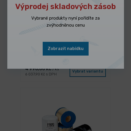
Výprodej skladových zásob
Vybrané produkty nyní pořídíte za
zvýhodněnou cenu
NA DOTAZ
Zobrazit nabídku
Nástroj Thermdrill G3/8“ Form
dlouhý
4 990,00 Kč
/ ks
Vybrat variantu
6 037,90 Kč s DPH