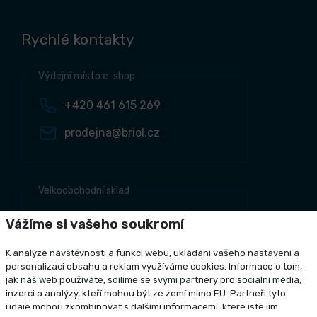
Rychlé kontakty
Výdejní místo e-shop
+420 461 615 269
prodejna@briol.cz
Velkoobchodní sklad
+420 461 634 161
Vážíme si vašeho soukromí
+420 461 634 381
K analýze návštěvnosti a funkcí webu, ukládání vašeho nastavení a
odbyt@briol.cz
personalizaci obsahu a reklam využíváme cookies. Informace o tom,
jak náš web používáte, sdílíme se svými partnery pro sociální média,
inzerci a analýzy, kteří mohou být ze zemí mimo EU. Partneři tyto
údaje mohou zkombinovat s dalšími informacemi, které jste jim