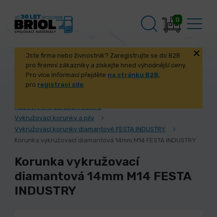
0
Jste firma nebo živnostník? Zaregistrujte se do B2B
pro firemní zákazníky a získejte hned výhodnější ceny.
Pro více informací přejděte
na stránku B2B
,
pro
registraci zde
.
Úvod
Nástroje pro obrábění
Nástroje pro obrábění otvorů
Vykružovací korunky a pily
Vykružovací korunky diamantové FESTA INDUSTRY
Korunka vykružovací diamantová 14mm M14 FESTA INDUSTRY
Korunka vykružovací
diamantová 14mm M14 FESTA
INDUSTRY