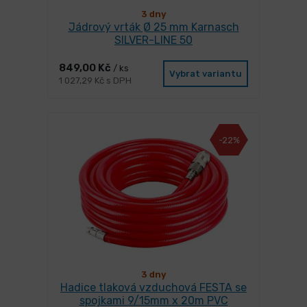
3 dny
Jádrový vrták Ø 25 mm Karnasch
SILVER-LINE 50
849,00 Kč
/ ks
Vybrat variantu
1 027,29 Kč s DPH
-22%
3 dny
Hadice tlaková vzduchová FESTA se
spojkami 9/15mm x 20m PVC