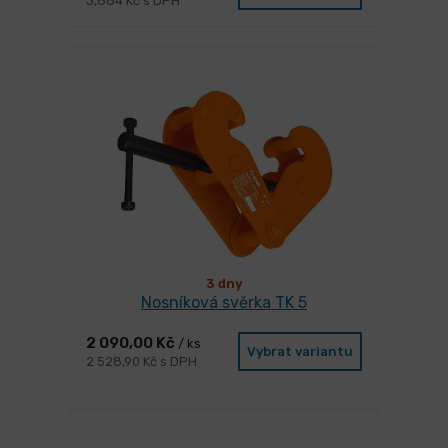
3,884 Kč s DPH
3 dny
Nosníková svěrka TK 5
2 090,00 Kč
/ ks
Vybrat variantu
2 528,90 Kč s DPH